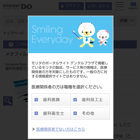
お問い合わせ
ログイン
メニュー
ページ数
詳細
トップページ
メタフィルFLO ミディアムフロー CV
この商品に関するお問い合わせ
メタフィルFLO ミディアムフロー CV
モリタのポータルサイト デンタルプラザで掲載し
Composite Resin
ているモリタの製品、サービス等の情報は、医療
歯科充填用コンポジットレジン
関係者の方を対象にしたものです。一般の方に対
する情報提供サイトではありません。
品目コード
204510815CV
医療関係者の方は職種を選択ください。
JAN/EANコード
4560227796224
標準価格
価格の確認は『
ログイン
』してご
≫
医療関係者でない方はこちら
覧ください。
ネット会員登録がまだの方は『
こ