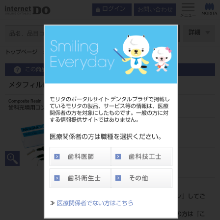
お問い合わせ
ログイン
メニュー
ページ数
詳細
トップページ
メタフィルFLO ミディアムフロー DB
この商品に関するお問い合わせ
メタフィルFLO ミディアムフロー DB
モリタのポータルサイト デンタルプラザで掲載し
Composite Resin
ているモリタの製品、サービス等の情報は、医療
歯科充填用コンポジットレジン
関係者の方を対象にしたものです。一般の方に対
する情報提供サイトではありません。
品目コード
204510815DB
医療関係者の方は職種を選択ください。
JAN/EANコード
4560227796194
標準価格
価格の確認は『
ログイン
』してご
≫
医療関係者でない方はこちら
覧ください。
ネット会員登録がまだの方は『
こ