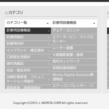
カテゴリ
カテゴリ一覧
診療用設備機器
診療用設備機器
チェア・ユニット
診療用器材
エアータービン・マイクロ
モーター
診療用材料
レーザー装置
インプラント・矯正器材
Ｘ線撮影装置・器具
口腔衛生用器材
院内ネットワーク
歯科用薬品
訪問診療用器材
白衣・衛生材料
Morita Digital Solution関
治療計画患者・コミュニ
連商品
ケーション用器材
エアーコンプレッサー・バ
医院経営・経理用器材
キュームモーター
学習用器材
キャビネット
技工用設備機器
Copyright (C)2012 J. MORITA CORP. All rights reserved.
その他の診療用設備機器
技工用器材