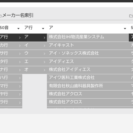
メーカー名索引
50音
ア行
ア
ア行
ア
株式会社IHI物流産業システム
カ行
イ
アイキャスト
サ行
ウ
アイ・ソネックス株式会社
タ行
エ
アイディエス
ナ行
オ
株式会社アイディエス
ハ行
アイワ医科工業株式会社
マ行
有限会社秋山歯科器具製作所
ヤ行
株式会社アクロス
ラ行
株式会社アクロス
ワ行
アグサジャパン株式会社
株式会社アスカメディカル
アドデント