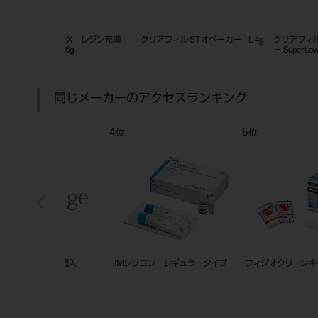
ェスティ ESフロ
クリアフィル DCコア オートミック
クリアフィルマジェスティESフ
ス ONE デンチン
ーニードルチップ(N)20入
同じメーカーのアクセスランキング
7
8
位
位
ートリッジ レギュ
マイキーリキッド 100mL
フィジオ ソフトリベース 1-1セ
Wカートリッジ）
ト