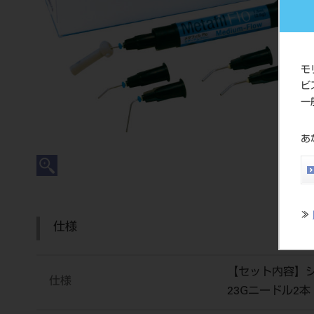
モ
ビ
一
あ
≫
仕様
【セット内容】シリ
仕様
23Gニードル2