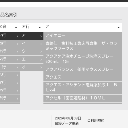
品名索引
50音
ア行
ア
ア行
ア
アイオニー
カ行
イ
青嶋仁 歯科技工臨床写真集 ザ・セラ
ミックワークス
サ行
ウ
アクアケア注水チューブ洗浄スプレー
タ行
エ
500mL 1缶
ナ行
オ
アクアバランス 薬用マウススプレ－
ハ行
アクエス
マ行
アクエス・アシデント電解添加液１．５
Ｌ×４
ヤ行
アクセル（歯面処理材）１０ＭＬ
ラ行
アクセントプラス エフェクト ステインペ
ワ行
ースト 4g ES11 ブルー
2026年08月08日
アクセントプラス エフェクト ステインペ
ご利用規約
最終データ更新
ースト 4g ES13 グレー