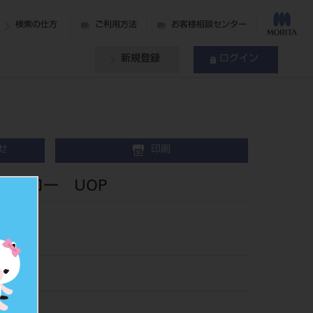
検索の仕方
ご利用方法
お客様相談センター
新規登録
ログイン
せ
印刷
ムフロー UOP
815UOP
796217