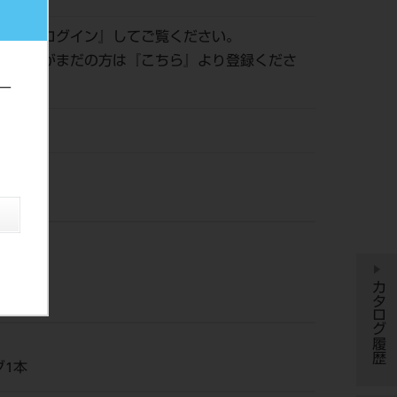
認は『
ログイン
』してご覧ください。
員登録がまだの方は『
こちら
』より登録くださ
ー
ッシン
カタログ履歴
グ1本