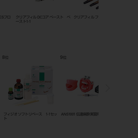
ィル マジェスティ ＥＳ
クリアフィル マジェスティ ESフロ
スーパーボンド 表面処
ェードガイド
ー High A1
ーン 5ML ノズル瓶
12
1
位
位
デンチャー カラーリング
クイッキー 1－1セット クリア
JMフィットチェック