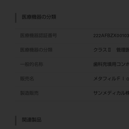
医療機器の分類
医療機器認証番号
222AFBZX0010
医療機器の分類
クラスⅡ 管理
一般的名称
歯科充填用コン
販売名
メタフィルＦｌ
製造販売
サンメディカル
関連製品