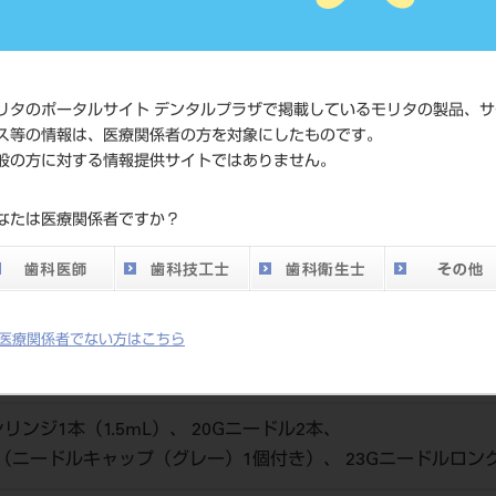
価格の確
標準価格
ネット会
い。
リタのポータルサイト デンタルプラザで掲載しているモリタの製品、サ
ス等の情報は、医療関係者の方を対象にしたものです。
メーカー
（株）ニ
般の方に対する情報提供サイトではありません。
DO vol.26 掲載ペー
なたは医療関係者ですか？
345
ジ
医療関係者でない方はこちら
ンジ1本（1.5mL）、 20Gニードル2本、
本（ニードルキャップ（グレー）1個付き）、 23Gニードルロン