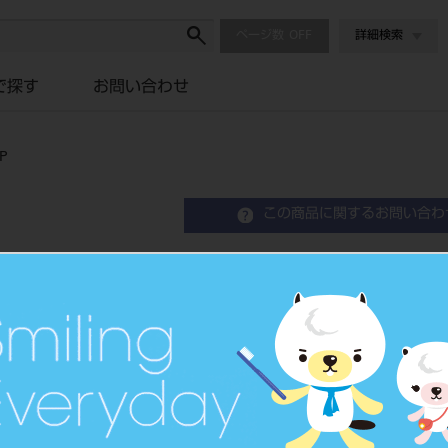
ページ数
詳細検索
で探す
お問い合わせ
P
この商品に関するお問い合わ
メタフィルFLO ミディア
Composite Resin
歯科充填用コンポジットレジン
品目コード
204510
JAN/EANコード
4560227