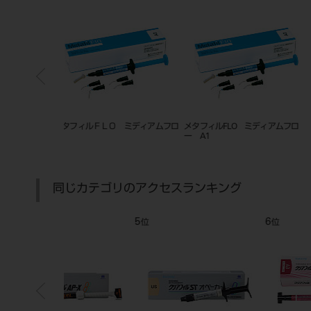
 ミディアムフロ
メタフィルFLO ミディアムフロ
メタフィルFLO ミディアムフ
ー A1
ー B2
同じカテゴリのアクセスランキング
7
8
位
位