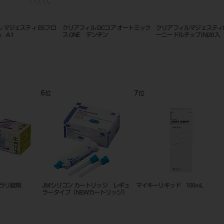
ロ
クリアフィル DCコア ペースト ペ
クリアフィル フォトコア
クリアフ
ースト1-1
－２ シ
9
10
11
位
位
位
ッ
ANS1001 伝達麻酔実習用模型
実習用単根永久歯模型 A5-500 単
マイキー
品
セット