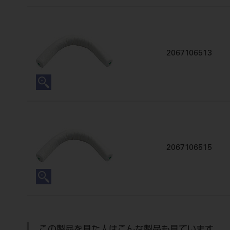
2067106513
2067106515