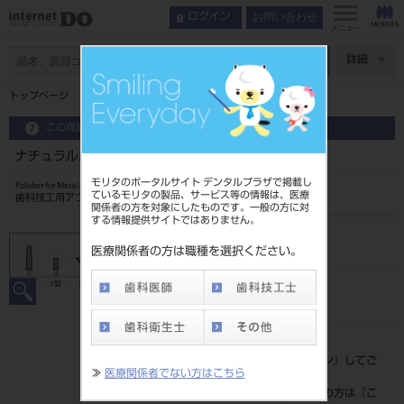
お問い合わせ
ログイン
メニュー
ページ数
詳細
トップページ
ナチュラルポイント メタルプレート用 M 12入
この商品に関するお問い合わせ
ナチュラルポイント メタルプレート用 M 12入
モリタのポータルサイト デンタルプラザで掲載し
Polisher for Metal Plate
ているモリタの製品、サービス等の情報は、医療
歯科技工用アブレシブ研削器具
関係者の方を対象にしたものです。一般の方に対
する情報提供サイトではありません。
品目コード
204520201M
医療関係者の方は職種を選択ください。
JAN/EANコード
4994081003516
標準価格
価格の確認は『
ログイン
』してご
≫
医療関係者でない方はこちら
覧ください。
ネット会員登録がまだの方は『
こ