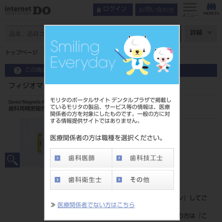
お問い合わせ
ログイン
メニュー
ページ数
詳細
トップページ
フィジオマグネット DB用 キーパー 3513
この商品に関するお問い合わせ
フィジオマグネット DB用 キーパー 3513
モリタのポータルサイト デンタルプラザで掲載し
Dental Magnetic Attachment
ているモリタの製品、サービス等の情報は、医療
歯科用精密磁性アタッチメント
関係者の方を対象にしたものです。一般の方に対
する情報提供サイトではありません。
品目コード
20235050435
医療関係者の方は職種を選択ください。
JAN/EANコード
4571597100962
標準価格
価格の確認は『
ログイン
』してご
≫
医療関係者でない方はこちら
覧ください。
ネット会員登録がまだの方は『
こ