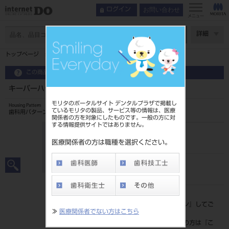
お問い合わせ
ログイン
メニュー
ページ数
詳細
トップページ
キーパーハウジングパターン DB用 5入 4013
この商品に関するお問い合わせ
キーパーハウジングパターン DB用 5入 4013
モリタのポータルサイト デンタルプラザで掲載し
Housing Pattern
ているモリタの製品、サービス等の情報は、医療
歯科用パターン成形品
関係者の方を対象にしたものです。一般の方に対
する情報提供サイトではありません。
品目コード
20235050540
医療関係者の方は職種を選択ください。
JAN/EANコード
4571597101341
標準価格
価格の確認は『
ログイン
』してご
≫
医療関係者でない方はこちら
覧ください。
ネット会員登録がまだの方は『
こ