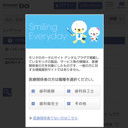
お問い合わせ
ログイン
メニュー
ページ数
詳細
トップページ
キーパーハウジングパターン DB用 5入 4513
この商品に関するお問い合わせ
キーパーハウジングパターン DB用 5入 4513
モリタのポータルサイト デンタルプラザで掲載し
Housing Pattern
ているモリタの製品、サービス等の情報は、医療
歯科用パターン成形品
関係者の方を対象にしたものです。一般の方に対
する情報提供サイトではありません。
品目コード
20235050545
医療関係者の方は職種を選択ください。
JAN/EANコード
4571597101334
標準価格
価格の確認は『
ログイン
』してご
≫
医療関係者でない方はこちら
覧ください。
ネット会員登録がまだの方は『
こ