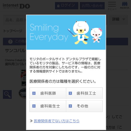
お問い合わせ
ログイン
メニュー
ページ数
詳細
トップページ
サンコバルト クラスプ線 0．9mm 5m
この商品に関するお問い合わせ
サンコバルト クラスプ線 0．9mm 5m
モリタのポータルサイト デンタルプラザで掲載し
Chrome Cobalt Clasp Wire
ているモリタの製品、サービス等の情報は、医療
歯科用コバルトクロム合金線
関係者の方を対象にしたものです。一般の方に対
する情報提供サイトではありません。
品目コード
2047101660.9
医療関係者の方は職種を選択ください。
JAN/EANコード
4987741042826
標準価格
価格の確認は『
ログイン
』してご
≫
医療関係者でない方はこちら
覧ください。
ネット会員登録がまだの方は『
こ