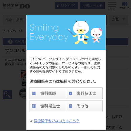
お問い合わせ
ログイン
メニュー
ページ数
詳細
トップページ
サンコバルト クラスプ線 1．0mm 5m
この商品に関するお問い合わせ
サンコバルト クラスプ線 1．0mm 5m
モリタのポータルサイト デンタルプラザで掲載し
Chrome Cobalt Clasp Wire
ているモリタの製品、サービス等の情報は、医療
歯科用コバルトクロム合金線
関係者の方を対象にしたものです。一般の方に対
する情報提供サイトではありません。
品目コード
2047101661.0
医療関係者の方は職種を選択ください。
JAN/EANコード
4987741042833
標準価格
価格の確認は『
ログイン
』してご
≫
医療関係者でない方はこちら
覧ください。
ネット会員登録がまだの方は『
こ