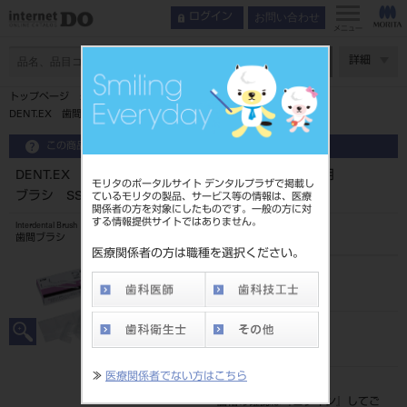
お問い合わせ
ログイン
メニュー
ページ数
詳細
トップページ
DENT.EX 歯間ブラシ long＆マイクロモーション 専用ブラシ SS
この商品に関するお問い合わせ
DENT.EX 歯間ブラシ long＆マイクロモーション 専用
モリタのポータルサイト デンタルプラザで掲載し
ブラシ SS
ているモリタの製品、サービス等の情報は、医療
関係者の方を対象にしたものです。一般の方に対
する情報提供サイトではありません。
Interdental Brush
歯間ブラシ
医療関係者の方は職種を選択ください。
品目コード
205060612SS
JAN/EANコード
4903301106821
≫
医療関係者でない方はこちら
標準価格
価格の確認は『
ログイン
』してご