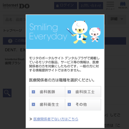
お問い合わせ
ログイン
メニュー
ページ数
詳細
トップページ
DENT．EX 歯間ブラシ 4本入 L
この商品に関するお問い合わせ
DENT．EX 歯間ブラシ 4本入 L
モリタのポータルサイト デンタルプラザで掲載し
Interdental Brush
ているモリタの製品、サービス等の情報は、医療
歯間ブラシ
関係者の方を対象にしたものです。一般の方に対
する情報提供サイトではありません。
品目コード
205060680L
医療関係者の方は職種を選択ください。
JAN/EANコード
4903301240891
標準価格
価格の確認は『
ログイン
』してご
≫
医療関係者でない方はこちら
覧ください。
ネット会員登録がまだの方は『
こ