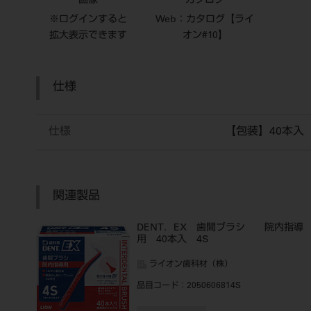
画像
カタログ
※ログインすると
Web：カタログ【ライ
拡大表示できます
オン#10】
仕様
仕様
【包装】40本入
関連製品
DENT．EX 歯間ブラシ 院内指導
用 40本入 4S
ライオン歯科材（株）
品目コード
：2050606814S