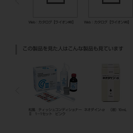
ライオン#31】
Web：カタログ【ライオン#8】
Web：カタログ【ライオン#6】
この製品を見た人はこんな製品も見ています
o.13S 3本入
松風 ティッシュコンディショナー
ネオダイン-α （液）10mL
Ⅱ 1－1セット ピンク