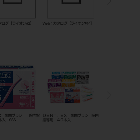
タログ【ライオン#2】
Web：カタログ【ライオン#14】
506_システマセンシティブ
．EX 歯間ブラシ 院内指
ＤＥＮＴ．ＥＸ 歯間ブラシ 院内
カーボランダムポイント 
本入 SSS
指導用 ４０本入
入 ＃45