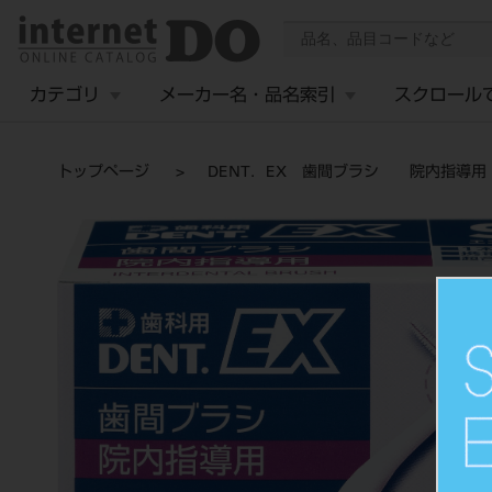
カテゴリ
メーカー名・品名索引
スクロール
トップページ
DENT．EX 歯間ブラシ 院内指導用 