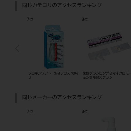
同じカテゴリのアクセスランキング
7
8
位
位
プロキシソフト 3in1フロス 100イ
歯間ブラシロング＆マイクロモ
リ
ョン専用替えブラシ
同じメーカーのアクセスランキング
7
8
位
位