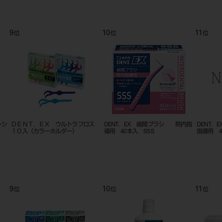
9
10
11
位
位
位
ーシ
ＤＥＮＴ．ＥＸ ウルトラフロス
DENT．EX 歯間ブラシ 院内指
DENT．
１０入（カラーホルダー）
導用 40本入 SSS
指導用 4
9
10
11
位
位
位