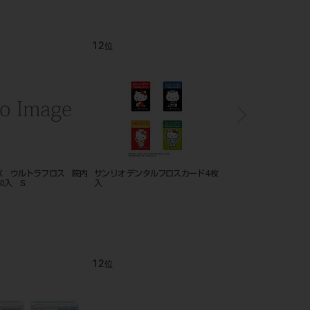
12
1
位
位
EX ウルトラフロス 院内
サンリオ デンタルフロスカード 4枚
ＤＥＮＴ．ＥＸ 歯間ブ
0入 S
入
指導用 ４０本入
12
1
位
位