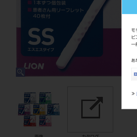
モ
ビ
一
あ
≫