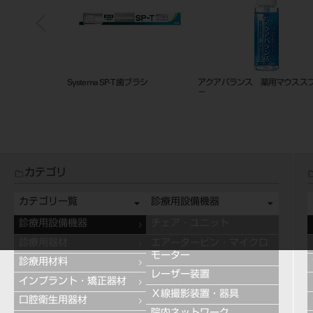
i Plus P-PRO
Systema SP-T 歯ブラシ
アクアバランス 薬用マウスス
－
カテゴリ
カテゴリ一覧
診療用設備機器
診療用設備機器
チェア・ユニット
診療用器材
エアータービン・マイクロ
モーター
診療用材料
レーザー装置
インプラント・矯正器材
Ｘ線撮影装置・器具
口腔衛生用器材