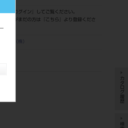
認は『
ログイン
』してご覧ください。
員登録がまだの方は『
こちら
』より登録くださ
ー
歯科材（株）
カタログ履歴