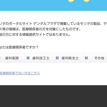
価格の確
標準価格
ネット会
い。
リタのポータルサイト デンタルプラザで掲載しているモリタの製品、サ
ス等の情報は、医療関係者の方を対象にしたものです。
メーカー
ライオン
般の方に対する情報提供サイトではありません。
DO vol.26 掲載ペー
なたは医療関係者ですか？
476
ジ
医療関係者でない方はこちら