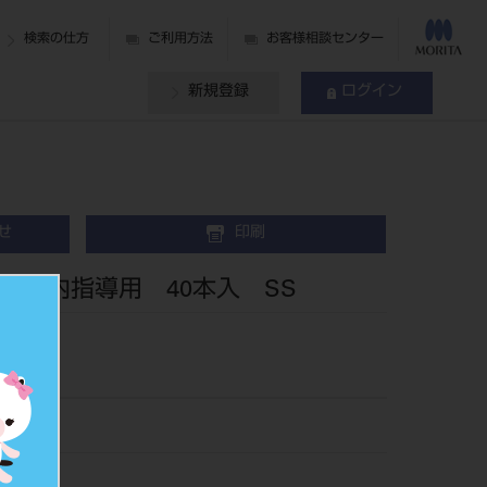
検索の仕方
ご利用方法
お客様相談センター
新規登録
ログイン
せ
印刷
 院内指導用 40本入 SS
681SS
240938