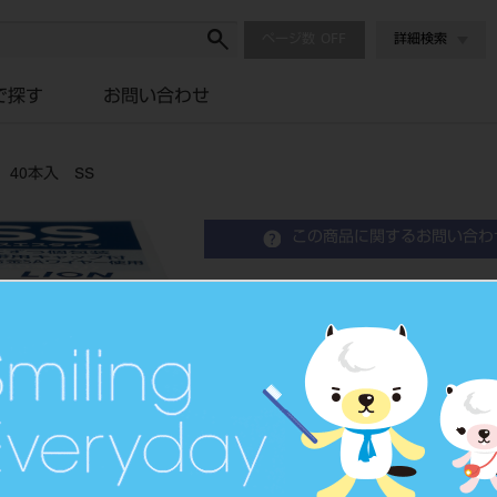
ページ数
詳細検索
で探す
お問い合わせ
40本入 SS
この商品に関するお問い合わ
DENT．EX 歯間ブラシ
Interdental Brush
歯間ブラシ
品目コード
205060
JAN/EANコード
4903301