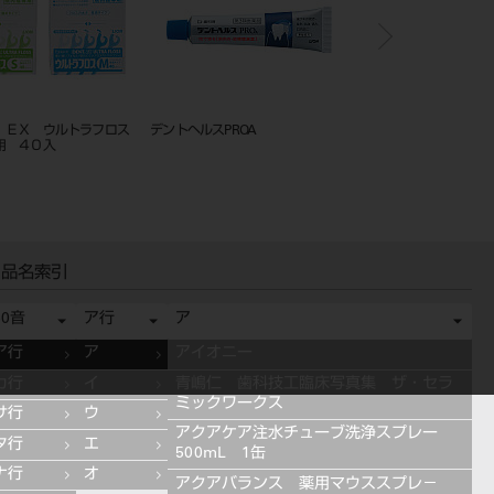
．ＥＸ ウルトラフロス
デントヘルスPROA
Check-Up kodomo ス
用 ４０入
品名索引
50音
ア行
ア
ア行
ア
アイオニー
カ行
イ
青嶋仁 歯科技工臨床写真集 ザ・セラ
ミックワークス
サ行
ウ
アクアケア注水チューブ洗浄スプレー
タ行
エ
500mL 1缶
ナ行
オ
アクアバランス 薬用マウススプレ－