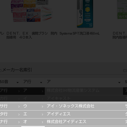
プレ
ＤＥＮＴ．ＥＸ 歯間ブラシ 院内
Systema SP-T 洗口液 450mL
ＤＥＮＴ
指導用 ４０本入
院内指導
メーカー名索引
50音
ア行
ア
ア行
ア
株式会社IHI物流産業システム
カ行
イ
アイキャスト
サ行
ウ
アイ・ソネックス株式会社
タ行
エ
アイディエス
ナ行
オ
株式会社アイディエス