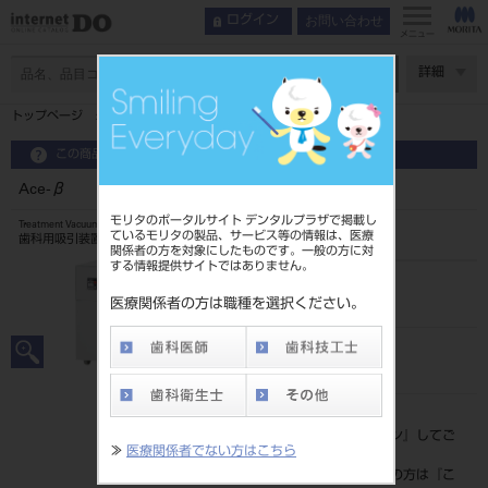
お問い合わせ
ログイン
メニュー
ページ数
詳細
トップページ
Ace-β
この商品に関するお問い合わせ
Ace-β
モリタのポータルサイト デンタルプラザで掲載し
Treatment Vacuum Motor
ているモリタの製品、サービス等の情報は、医療
歯科用吸引装置ポンプ
関係者の方を対象にしたものです。一般の方に対
する情報提供サイトではありません。
品目コード
101690020
医療関係者の方は職種を選択ください。
JAN/EANコード
4560234040020
標準価格
価格の確認は『
ログイン
』してご
≫
医療関係者でない方はこちら
覧ください。
ネット会員登録がまだの方は『
こ