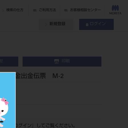
検索の仕方
ご利用方法
お客様相談センター
新規登録
ログイン
せ
印刷
票 預金出金伝票 M-2
14
認は『
ログイン
』してご覧ください。