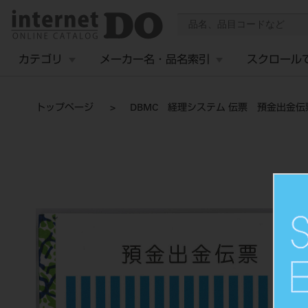
カテゴリ
メーカー名・品名索引
スクロール
トップページ
DBMC 経理システム 伝票 預金出金伝