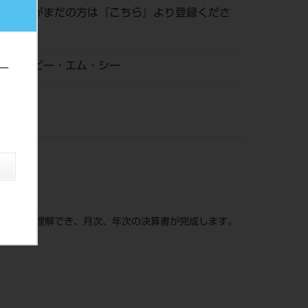
員登録がまだの方は『
こちら
』より登録くださ
ィー・ビー・エム・シー
ー
仕組みが理解でき、月次、年次の決算書が完成します。