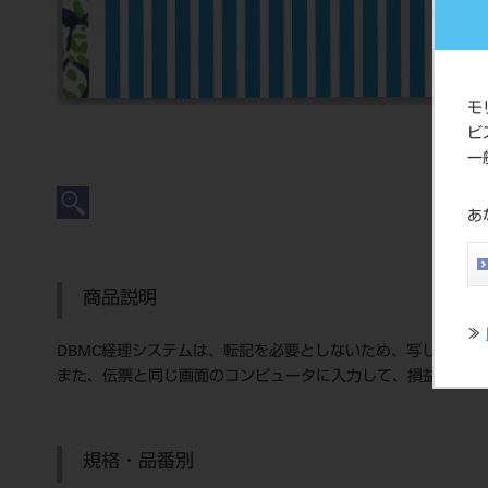
モ
ビ
一
あ
商品説明
≫
DBMC経理システムは、転記を必要としないため、写し間違
また、伝票と同じ画面のコンピュータに入力して、損益計算書
規格・品番別