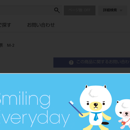
ページ数
詳細検索
で探す
お問い合わせ
票 M-2
この商品に関するお問い合わ
DBMC 経理システム 伝
Dental Book Keeping Set
歯科医院専用伝票
品目コード
2080800
価格の確