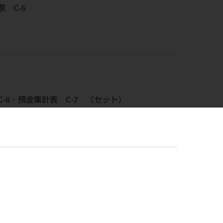
 C-5
-6・預金集計表 C-7 （セット）