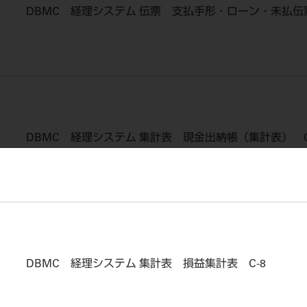
DBMC 経理システム 伝票 支払手形・ローン・未払伝票
DBMC 経理システム 集計表 現金出納帳（集計表） C
DBMC 経理システム 集計表 損益集計表 C-8