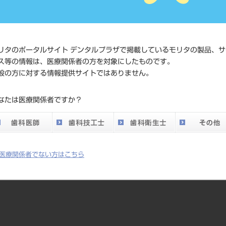
標準価格
ネット会
い。
メーカー
（有）デ
リタのポータルサイト デンタルプラザで掲載しているモリタの製品、サ
ス等の情報は、医療関係者の方を対象にしたものです。
DO vol.26 掲載ペー
般の方に対する情報提供サイトではありません。
575
ジ
なたは医療関係者ですか？
医療関係者でない方はこちら
いが起こらず、現金や預金の動きに従って記入するだけで、自然に経理の
・貸借対照表を作成することもできます。