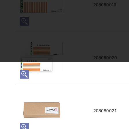
208080019
208080020
208080021