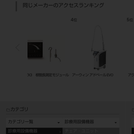
同じメーカーのアクセスランキング
7
8
位
位
タータイプ
スペースライン ST FAT
Spaceline ES FAT
カテゴリ
カテゴリ一覧
診療用設備機器
診療用設備機器
チェア・ユニット