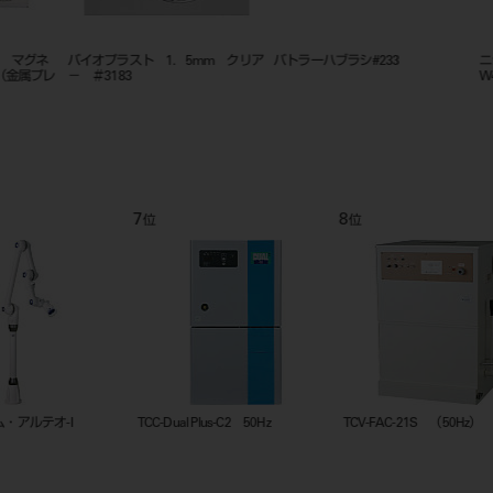
ニシカデンタルエプロン 大きめ
サクションノズルセット １０パ
濾過フィル
W480mm×D730mm 50入
イ １６５° ３本入り
9
10
11
位
位
位
口腔外吸引器 TCV-FAC-21W 50Hz
アイオニー
スウィー
換用カセ