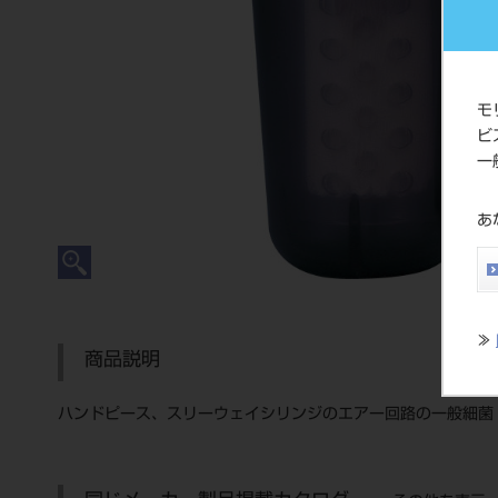
モ
ビ
一
あ
≫
商品説明
ハンドピース、スリーウェイシリンジのエアー回路の一般細菌