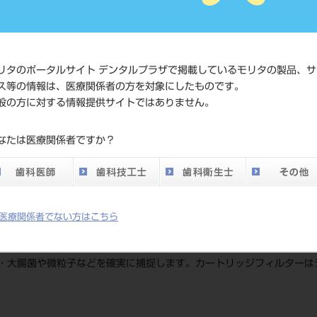
価格の確
標準価格
ネット会
い。
リタのポータルサイト デンタルプラザで掲載しているモリタの製品、サ
ス等の情報は、医療関係者の方を対象にしたものです。
メーカー
（株）モ
般の方に対する情報提供サイトではありません。
DO vol.26 掲載ペー
なたは医療関係者ですか？
74
ジ
医療関係者でない方はこちら
・大腸菌や微粒子などを確実に捕捉します。カートリッジフィルターは