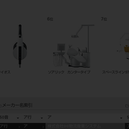
9
10
11
位
位
位
ベラビュｰX800+ F40
ポータキューブ +
スペースライ
メーカー名索引
50音
ア行
ア
ア行
ア
株式会社IHI物流産業システム