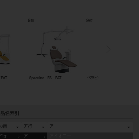
12
1
位
位
ン EX FAT
べラビュー iP
トライオートZX2+（plu
品名索引
50音
ア行
ア
ア行
ア
アイオニー