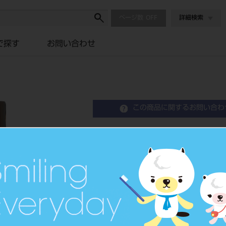
ページ数
詳細検索
で探す
お問い合わせ
この商品に関するお問い合わ
濾過フィルター エアー
Bacteria Screening Filter（For Air）
歯科用除菌フィルター（エアー
品目コード
1038300
JAN/EANコード
4548213