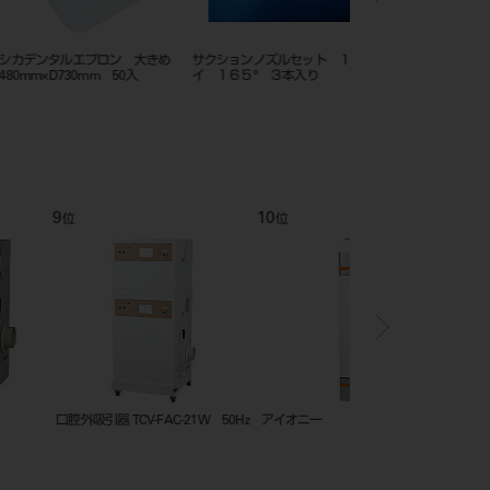
ター 水
フィルターユニット ＭＣＸＬ 横
新トライアル ソニッケ
付タイプフィルター
ズ HX6322
12
1
位
位
パーベガ・ハッチ共用 交
エアードライヤーMKO フィルタ
TCV-L400（自動脱塵・
ットフィルター３枚入
ー無し
蔵） （50Hz）