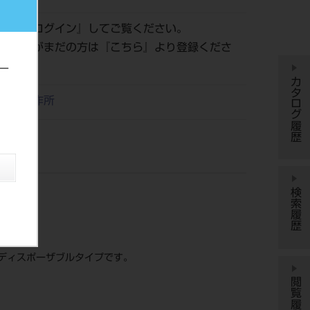
認は『
ログイン
』してご覧ください。
員登録がまだの方は『
こちら
』より登録くださ
ー
カタログ履歴
リタ製作所
検索履歴
ディスポーザブルタイプです。
閲覧履歴