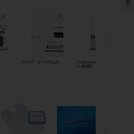
in AdvErL EVO(インプラン
【バキューム編アシスタントテクニ
ソアリック DH
)
カルマニュアル】.pdf