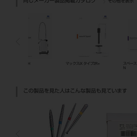
同じメーカー製品掲載カタログ
その他を表示
2R+
スペースライン フィール21 タイプ
2D総合カタログ
N
この製品を見た人はこんな製品も見ています