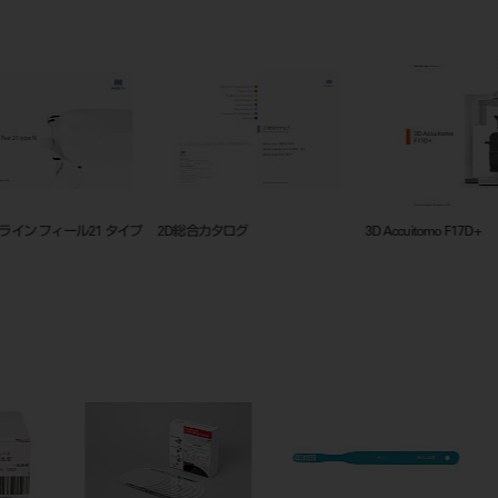
3D Accuitomo F17D+
カタログ ルートZX3.pdf
2023Erw
ト_骨切除