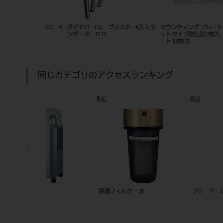
プレート マグネ
バイオプラスト 1．5mm クリア
バトラーハブラシ#233
 2枚入（金属プレ
－ ＃3183
同じカテゴリのアクセスランキング
7
8
位
位
テオ-I
TCC-Dual Plus-C2 50Hz
TCV-FAC-21S （50Hz）