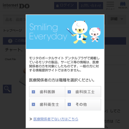
お問い合わせ
ログイン
メニュー
ページ数
詳細
トップページ
チャート、カバー付セット 1組
この商品に関するお問い合わせ
チャート、カバー付セット 1組
モリタのポータルサイト デンタルプラザで掲載し
Chart File
ているモリタの製品、サービス等の情報は、医療
関係者の方を対象にしたものです。一般の方に対
する情報提供サイトではありません。
品目コード
201060250
医療関係者の方は職種を選択ください。
JAN/EANコード
4528373140018
標準価格
価格の確認は『
ログイン
』してご
覧ください。
≫
医療関係者でない方はこちら
ネット会員登録がまだの方は『
こ
ちら
』より登録ください。