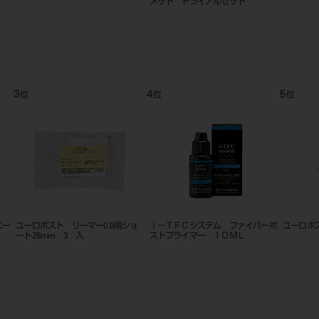
メット トライアルセット
3
4
5
位
位
位
ユーロポスト リーマー0.9用ショ
ｉ－ＴＦＣシステム ファイバーポ
ユーロポスト 
ート28mm 3 入
ストプライマー １０ＭＬ