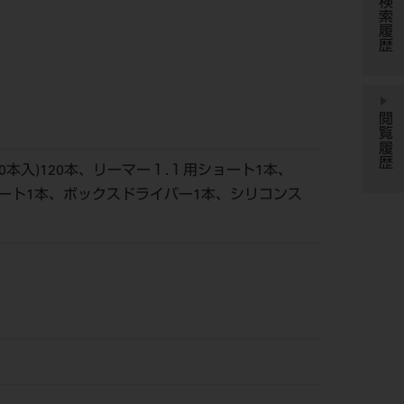
検索履歴
閲覧履歴
0本入)120本、リーマー１.１用ショート1本、
ョート1本、ボックスドライバー1本、シリコンス