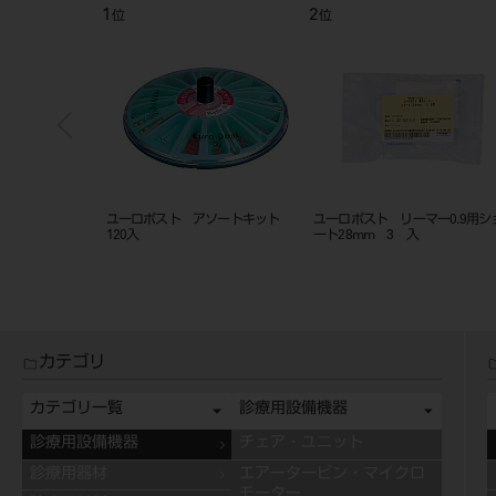
1
2
位
位
マー1.3用ショ
ユーロポスト アソートキット
ユーロポスト リーマー0.9用シ
入
120入
ート28mm 3 入
カテゴリ
カテゴリ一覧
診療用設備機器
診療用設備機器
チェア・ユニット
診療用器材
エアータービン・マイクロ
モーター