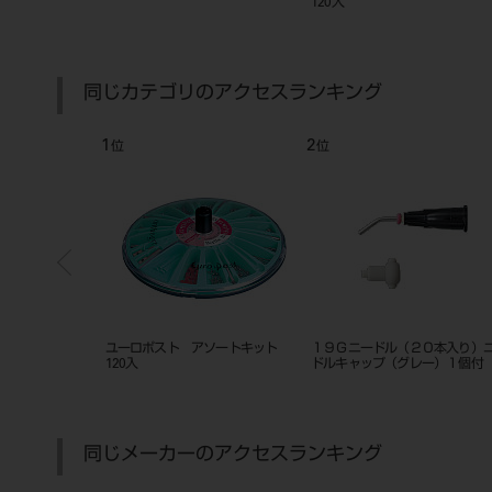
120入
同じカテゴリのアクセスランキング
1
2
位
位
1.3用ショ
ユーロポスト アソートキット
１９Ｇニードル（２０本入り）ニー
120入
ドルキャップ（グレー）１個付
同じメーカーのアクセスランキング