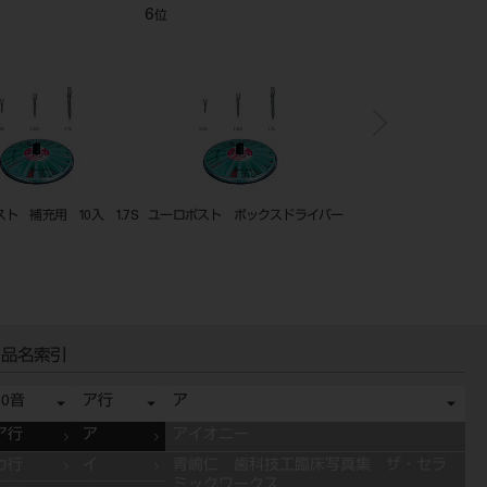
6
7
位
位
ト 補充用 10入 1.7S
ユーロポスト ボックスドライバー
ユーロポスト リーマー1
ート28mm 3 入
品名索引
50音
ア行
ア
ア行
ア
アイオニー
カ行
イ
青嶋仁 歯科技工臨床写真集 ザ・セラ
ミックワークス