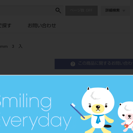
ページ数
詳細検索
で探す
お問い合わせ
8mm 3 入
この商品に関するお問い合わ
ユーロポスト リーマー1.
Screw Post for Core Build-Up
歯科根管ポスト成形品キット
品目コード
2060100
JAN/EANコード
4560222