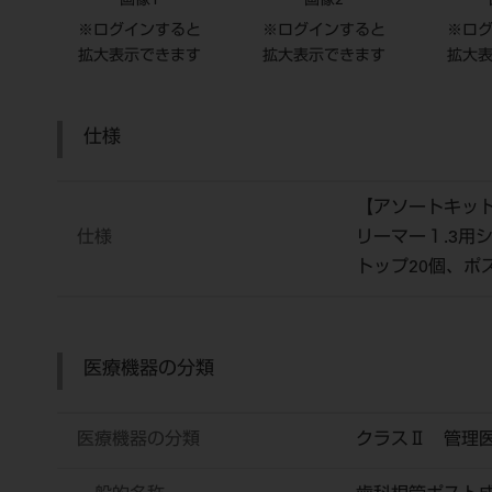
画像1
画像2
※ログインすると
※ログインすると
※ロ
拡大表示できます
拡大表示できます
拡大
仕様
【アソートキット商
仕様
リーマー１.3用
トップ20個、ポ
医療機器の分類
医療機器の分類
クラスⅡ 管理