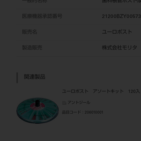
一般的名称
歯科根管ポスト
医療機器承認番号
21200BZY0057
販売名
ユーロポスト
製造販売
株式会社モリタ
関連製品
ユーロポスト アソートキット 120入
アントジール
品目コード
：206010001