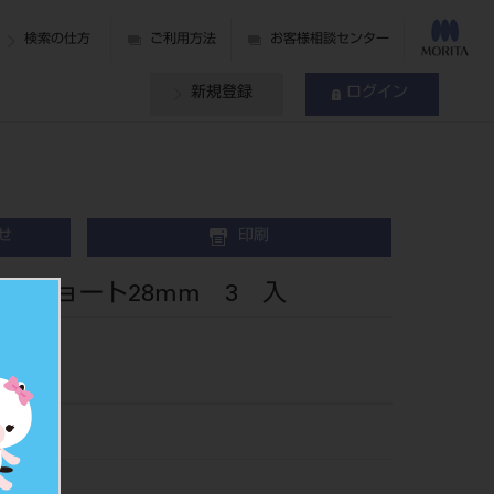
検索の仕方
ご利用方法
お客様相談センター
新規登録
ログイン
せ
印刷
1用ショート28mm 3 入
201.1
460199