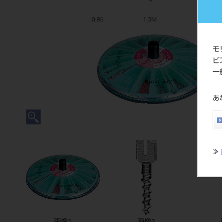
モ
ビ
一
あ
≫