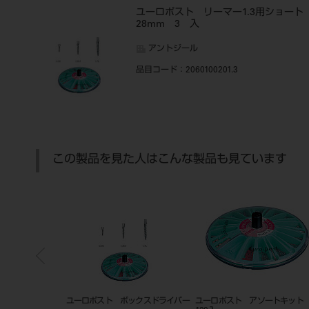
ユーロポスト リーマー1.3用ショート
28mm 3 入
アントジール
品目コード
：2060100201.3
この製品を見た人はこんな製品も見ています
ユーロポスト ボックスドライバー
ユーロポスト アソートキット
セメントスパチ