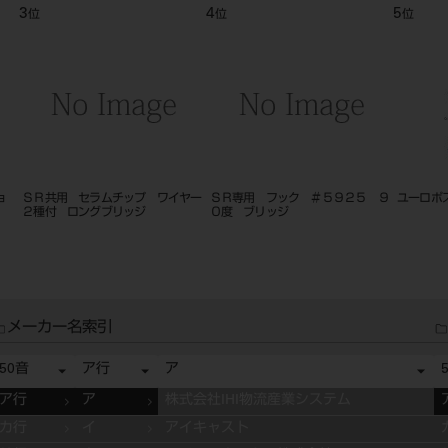
3
4
5
位
位
位
ョ
ＳＲ共用 セラムチップ ワイヤー
ＳＲ専用 フック ＃５９２５ ９
ユーロポス
２種付 ロングブリッジ
０度 ブリッジ
メーカー名索引
50音
ア行
ア
ア行
ア
株式会社IHI物流産業システム
カ行
イ
アイキャスト