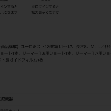
画像3
画像4
グインすると
※ログインすると
表示できます
拡大表示できます
品構成】ユーロポスト12種類(1.1～1.7、長さS、M、L／各1
ショート1本、リーマー１.5用ショート1本、リーマー１.7用シ
スト長ガイドフィルム1枚
医療機器