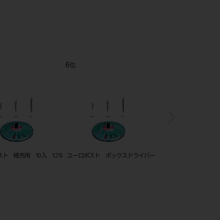
ルマウス14枚法用 FMS-FD14 20
フロー ユ
シート
6
7
位
位
補充用 10入 1.7S
ユーロポスト ボックスドライバー
ユーロポスト リーマー1.1
ート28mm 3 入