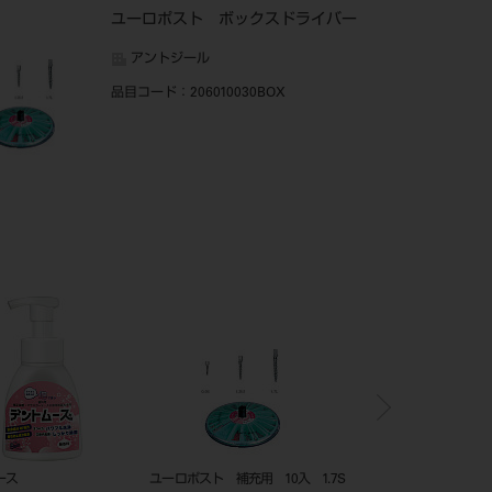
ユーロポスト ボックスドライバー
アントジール
品目コード
：206010030BOX
ユーロポスト 補充用 10入 1.7S
フィルム マウント シート 標準フ
バルクベ