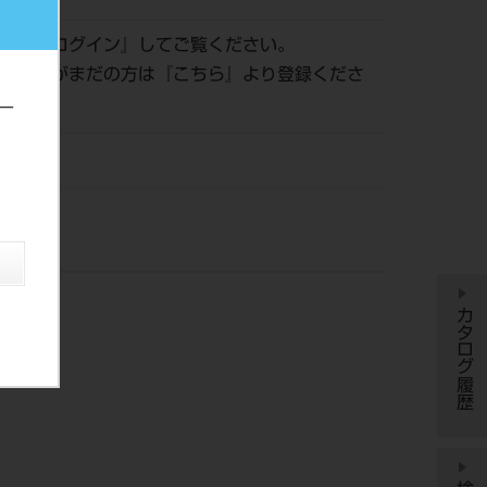
認は『
ログイン
』してご覧ください。
員登録がまだの方は『
こちら
』より登録くださ
ー
ール
カタログ履歴