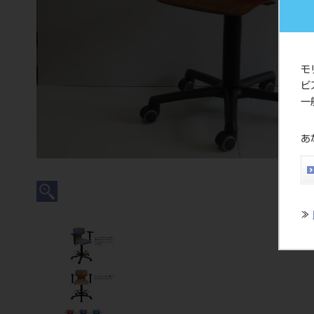
モ
ビ
一
あ
≫