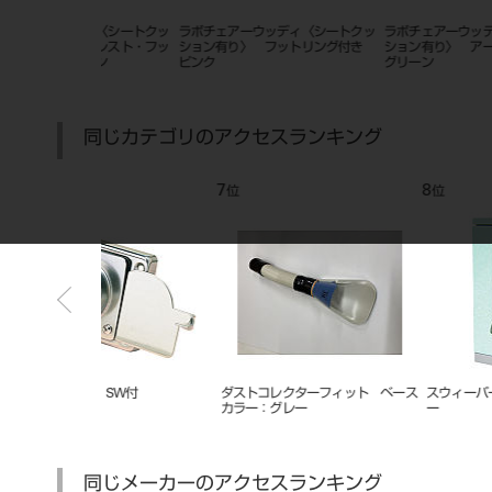
ディ〈シートクッ
ラボチェアーウッディ〈シートクッ
ラボチェアーウッディ〈シート
ームレスト・フッ
ション有り〉 フットリング付き
ション有り〉 アームレスト
リーン
ピンク
グリーン
同じカテゴリのアクセスランキング
7
8
位
位
SW付
ダストコレクターフィット ベース
スウィーパー・ハッチ ライト
カラー：グレー
ー
同じメーカーのアクセスランキング