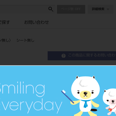
ページ数
詳細検索
で探す
お問い合わせ
ン無し〉 シート無し
この商品に関するお問い合わ
ラボチェアーウッディ〈シ
ト無し
Laboratory Chair
ラボチェアー
品目コード
2010600