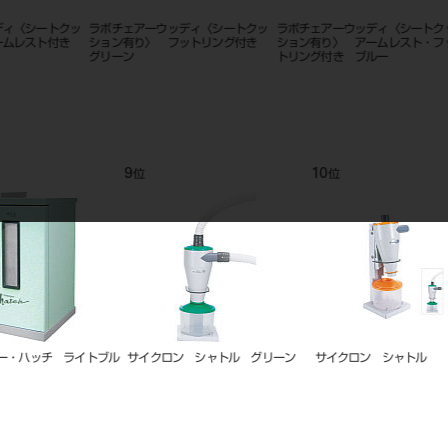
クッ
ラボチェアーウッディ〈シートクッ
ラボチェアーウッディ〈シートクッ
ラボチェ
付き
ション有り〉 フットリング付き
ション有り〉 アームレスト・フッ
グリーン
トリング付き ブルー
9
10
11
位
位
位
ブル
サイクロン シャトル グリーン
サイクロン シャトル
TCV-L
蔵） （6