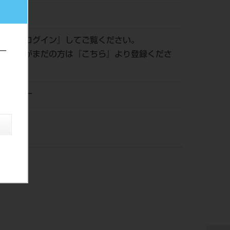
260907
認は『
ログイン
』してご覧ください。
ー
員登録がまだの方は『
こちら
』より登録くださ
ンジョー