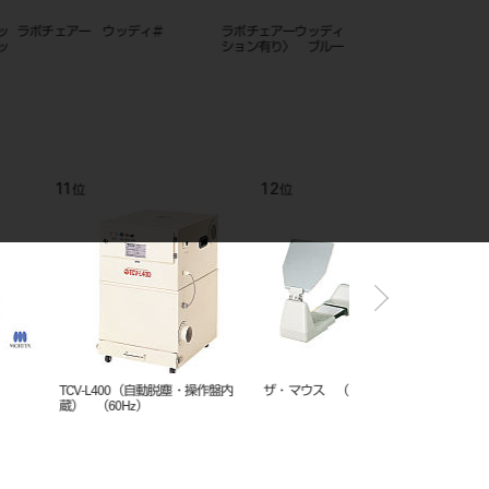
アー ウッディ＃
ラボチェアーウッディ〈シートクッ
ラボチェアーウッディ〈
ション有り〉 ブルー
ション有り〉 ブルー
12
1
位
位
400（自動脱塵・操作盤内
ザ・マウス （技工用マウス）
TCV-L400（自動脱塵・
0Hz）
蔵） （50Hz）