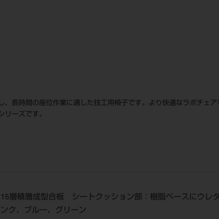
し、長時間の座位作業に適した技工用椅子です。より快適なラボチェア
シリーズです。
部：15層積層成型合板 シートクッション部：樹脂ベースにウ
:ピンク、ブルー、グリーン