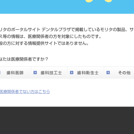
JAN/EANコード
4528373
価格の確
リタのポータルサイト デンタルプラザで掲載しているモリタの製品、サ
標準価格
ネット会
ス等の情報は、医療関係者の方を対象にしたものです。
い。
般の方に対する情報提供サイトではありません。
メーカー
（株）セ
なたは医療関係者ですか？
DO vol.26 掲載ペー
587
ジ
医療関係者でない方はこちら