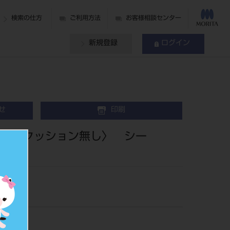
検索の仕方
ご利用方法
お客様相談センター
新規登録
ログイン
せ
印刷
ートクッション無し〉 シー
94