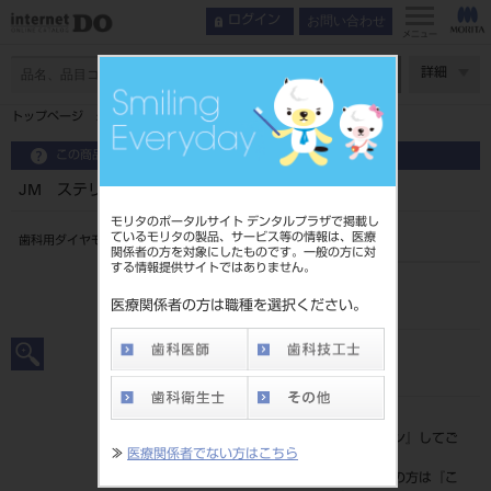
お問い合わせ
ログイン
メニュー
ページ数
詳細
トップページ
JM ステリダイヤ 5入 M104L
この商品に関するお問い合わせ
JM ステリダイヤ 5入 M104L
モリタのポータルサイト デンタルプラザで掲載し
ているモリタの製品、サービス等の情報は、医療
歯科用ダイヤモンドバー
関係者の方を対象にしたものです。一般の方に対
する情報提供サイトではありません。
品目コード
206160001104L
医療関係者の方は職種を選択ください。
JAN/EANコード
4560222476008
標準価格
価格の確認は『
ログイン
』してご
≫
医療関係者でない方はこちら
覧ください。
ネット会員登録がまだの方は『
こ