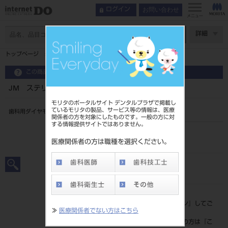
お問い合わせ
ログイン
メニュー
ページ数
詳細
トップページ
JM ステリダイヤ 5入 M1211
この商品に関するお問い合わせ
JM ステリダイヤ 5入 M1211
モリタのポータルサイト デンタルプラザで掲載し
ているモリタの製品、サービス等の情報は、医療
歯科用ダイヤモンドバー
関係者の方を対象にしたものです。一般の方に対
する情報提供サイトではありません。
品目コード
2061600011211
医療関係者の方は職種を選択ください。
JAN/EANコード
4560222476084
標準価格
価格の確認は『
ログイン
』してご
≫
医療関係者でない方はこちら
覧ください。
ネット会員登録がまだの方は『
こ