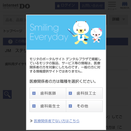
お問い合わせ
ログイン
メニュー
ページ数
詳細
トップページ
JM ステリダイヤ 5入 M1401
この商品に関するお問い合わせ
JM ステリダイヤ 5入 M1401
モリタのポータルサイト デンタルプラザで掲載し
ているモリタの製品、サービス等の情報は、医療
歯科用ダイヤモンドバー
関係者の方を対象にしたものです。一般の方に対
する情報提供サイトではありません。
品目コード
2061600011401
医療関係者の方は職種を選択ください。
JAN/EANコード
4560222476138
標準価格
価格の確認は『
ログイン
』してご
≫
医療関係者でない方はこちら
覧ください。
ネット会員登録がまだの方は『
こ