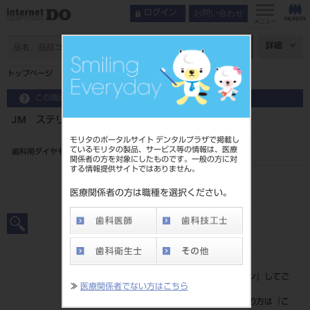
お問い合わせ
ログイン
メニュー
ページ数
詳細
トップページ
JM ステリダイヤ 5入 M440SS
この商品に関するお問い合わせ
JM ステリダイヤ 5入 M440SS
モリタのポータルサイト デンタルプラザで掲載し
ているモリタの製品、サービス等の情報は、医療
歯科用ダイヤモンドバー
関係者の方を対象にしたものです。一般の方に対
する情報提供サイトではありません。
品目コード
206160001440SS
医療関係者の方は職種を選択ください。
JAN/EANコード
4560222476350
標準価格
価格の確認は『
ログイン
』してご
≫
医療関係者でない方はこちら
覧ください。
ネット会員登録がまだの方は『
こ