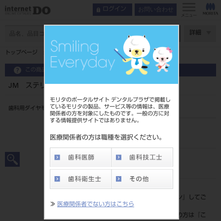
お問い合わせ
ログイン
メニュー
ページ数
詳細
トップページ
JM ステリダイヤ 5入 MK3
この商品に関するお問い合わせ
JM ステリダイヤ 5入 MK3
モリタのポータルサイト デンタルプラザで掲載し
ているモリタの製品、サービス等の情報は、医療
歯科用ダイヤモンドバー
関係者の方を対象にしたものです。一般の方に対
する情報提供サイトではありません。
品目コード
206160001K3
医療関係者の方は職種を選択ください。
JAN/EANコード
4560222475636
標準価格
価格の確認は『
ログイン
』してご
≫
医療関係者でない方はこちら
覧ください。
ネット会員登録がまだの方は『
こ