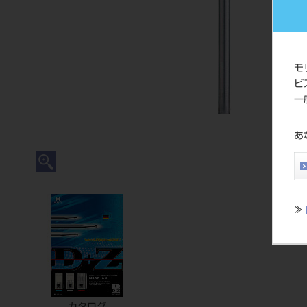
モ
ビ
一
あ
≫