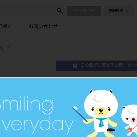
ページ数
詳細検索
で探す
お問い合わせ
入 9
この商品に関するお問い合わ
MSスチールバーHP ラウ
歯科技工用スチール切削器具
品目コード
2062200
JAN/EANコード
4560222