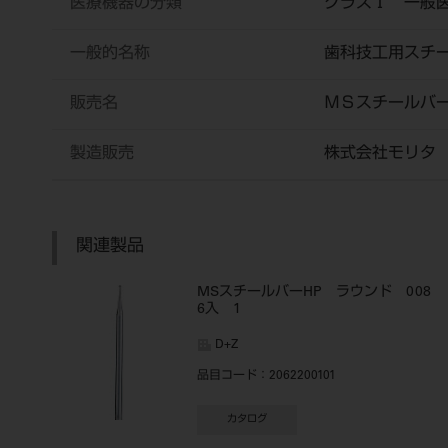
医療機器の分類
クラスⅠ 一般
一般的名称
歯科技工用スチ
販売名
ＭＳスチール
製造販売
株式会社モリタ
関連製品
MSスチールバーHP ラウンド 008
6入 1
D+Z
品目コード
：2062200101
カタログ