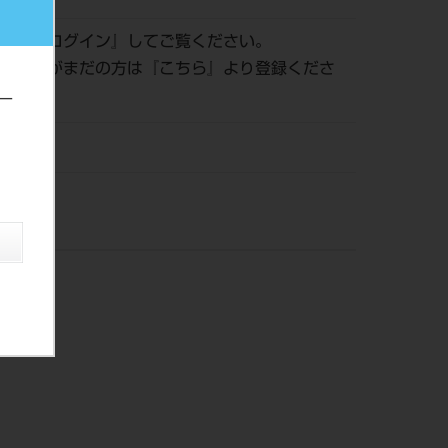
認は『
ログイン
』してご覧ください。
員登録がまだの方は『
こちら
』より登録くださ
ー