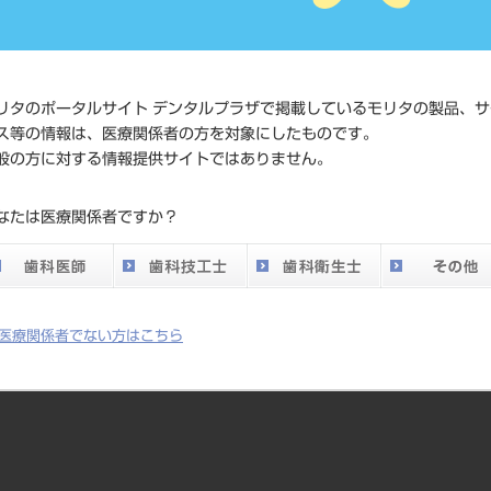
価格の確
標準価格
ネット会
い。
リタのポータルサイト デンタルプラザで掲載しているモリタの製品、サ
ス等の情報は、医療関係者の方を対象にしたものです。
メーカー
D+Z
般の方に対する情報提供サイトではありません。
DO vol.26 掲載ペー
なたは医療関係者ですか？
807
ジ
医療関係者でない方はこちら