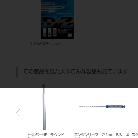
D+Z MSスチールバー
この製品を見た人はこんな製品も見ています
ム コアレジンフ
ＭＳスチールバーＣＡ ラウンド２
MSスチールバーHP フィッシ