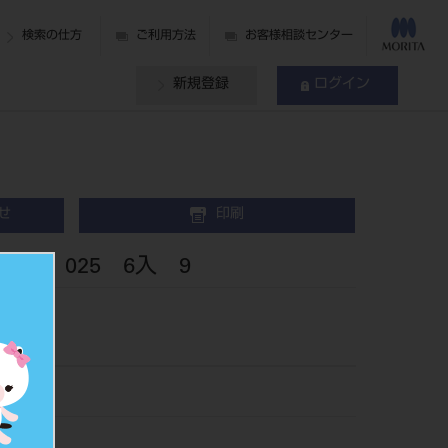
検索の仕方
ご利用方法
お客様相談センター
新規登録
ログイン
せ
印刷
ンド 025 6入 9
119
479634