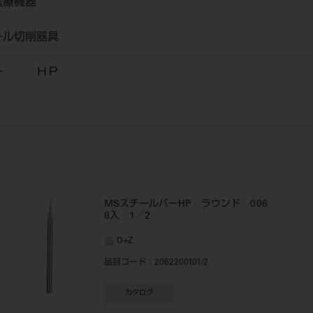
医療機器
ール切削器具
バー ＨＰ
MSスチールバーHP ラウンド 006
6入 1／2
D+Z
品目コード
：2062200101/2
カタログ