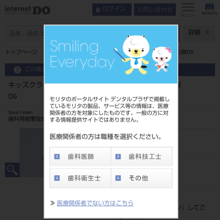
お問い合わせ
ログイン
メニュー
ページ数
詳細
トップページ
キッズクラウン 乳歯冠 10入第一乳臼歯用 上顎右側D5
この商品に関するお問い合わせ
キッズクラウン 乳歯冠 10入第一乳臼歯用 上顎右側
D5
モリタのポータルサイト デンタルプラザで掲載し
ているモリタの製品、サービス等の情報は、医療
関係者の方を対象にしたものです。一般の方に対
Steal Crown
歯科用被覆冠成形品
する情報提供サイトではありません。
医療関係者の方は職種を選択ください。
品目コード
206240002D5
JAN/EANコード
4560266526196
標準価格
≫
医療関係者でない方はこちら
価格の確認は『
ログイン
』してご
覧ください。