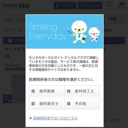
お問い合わせ
ログイン
メニュー
ページ数
詳細
トップページ
キッズクラウン 乳歯冠 10入第一乳臼歯用 上顎右側D6
この商品に関するお問い合わせ
キッズクラウン 乳歯冠 10入第一乳臼歯用 上顎右側
D6
モリタのポータルサイト デンタルプラザで掲載し
ているモリタの製品、サービス等の情報は、医療
関係者の方を対象にしたものです。一般の方に対
Steal Crown
歯科用被覆冠成形品
する情報提供サイトではありません。
医療関係者の方は職種を選択ください。
品目コード
206240002D6
JAN/EANコード
4560266526202
標準価格
≫
医療関係者でない方はこちら
価格の確認は『
ログイン
』してご
覧ください。