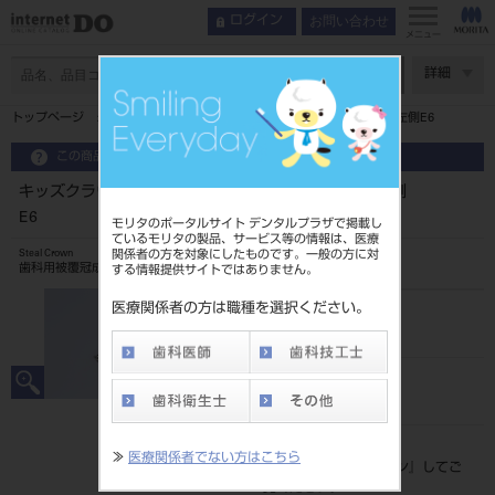
お問い合わせ
ログイン
メニュー
ページ数
詳細
トップページ
キッズクラウン 乳歯冠 10入第二乳臼歯用 上顎左側E6
この商品に関するお問い合わせ
キッズクラウン 乳歯冠 10入第二乳臼歯用 上顎左側
E6
モリタのポータルサイト デンタルプラザで掲載し
ているモリタの製品、サービス等の情報は、医療
関係者の方を対象にしたものです。一般の方に対
Steal Crown
歯科用被覆冠成形品
する情報提供サイトではありません。
医療関係者の方は職種を選択ください。
品目コード
206240003E6
JAN/EANコード
4560266526387
標準価格
≫
医療関係者でない方はこちら
価格の確認は『
ログイン
』してご
覧ください。