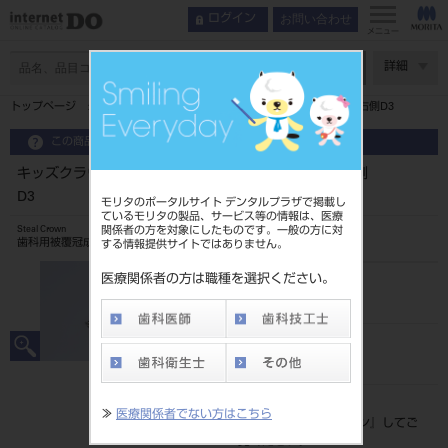
お問い合わせ
ログイン
メニュー
ページ数
詳細
トップページ
キッズクラウン 乳歯冠 10入第一乳臼歯用 下顎右側D3
この商品に関するお問い合わせ
キッズクラウン 乳歯冠 10入第一乳臼歯用 下顎右側
D3
モリタのポータルサイト デンタルプラザで掲載し
ているモリタの製品、サービス等の情報は、医療
関係者の方を対象にしたものです。一般の方に対
Steal Crown
歯科用被覆冠成形品
する情報提供サイトではありません。
医療関係者の方は職種を選択ください。
品目コード
206240004D3
JAN/EANコード
4560266526417
標準価格
≫
医療関係者でない方はこちら
価格の確認は『
ログイン
』してご
覧ください。