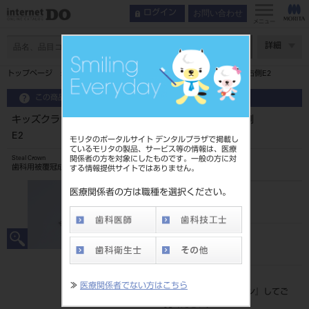
お問い合わせ
ログイン
メニュー
ページ数
詳細
トップページ
キッズクラウン 乳歯冠 10入第二乳臼歯用 下顎右側E2
この商品に関するお問い合わせ
キッズクラウン 乳歯冠 10入第二乳臼歯用 下顎右側
E2
モリタのポータルサイト デンタルプラザで掲載し
ているモリタの製品、サービス等の情報は、医療
関係者の方を対象にしたものです。一般の方に対
Steal Crown
歯科用被覆冠成形品
する情報提供サイトではありません。
医療関係者の方は職種を選択ください。
品目コード
206240004E2
JAN/EANコード
4560266526462
標準価格
≫
医療関係者でない方はこちら
価格の確認は『
ログイン
』してご
覧ください。