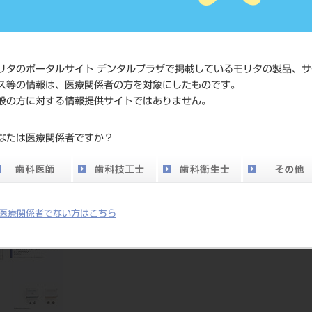
JAN/EANコード
4560266
価格の確
リタのポータルサイト デンタルプラザで掲載しているモリタの製品、サ
標準価格
ネット会
ス等の情報は、医療関係者の方を対象にしたものです。
い。
般の方に対する情報提供サイトではありません。
メーカー
シンハン
なたは医療関係者ですか？
DO vol.26 掲載ペー
316
ジ
医療関係者でない方はこちら