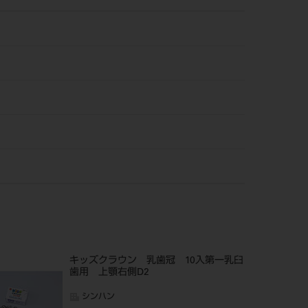
キッズクラウン 乳歯冠 10入第一乳臼
歯用 上顎右側D2
シンハン