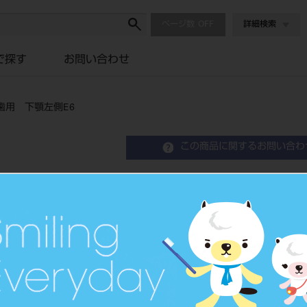
ページ数
詳細検索
で探す
お問い合わせ
歯用 下顎左側E6
この商品に関するお問い合わ
キッズクラウン 乳歯冠 
E6
Steal Crown
歯科用被覆冠成形品
品目コード
2062400