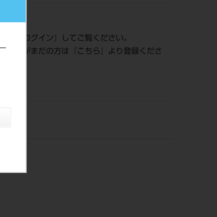
526622
認は『
ログイン
』してご覧ください。
ー
員登録がまだの方は『
こちら
』より登録くださ