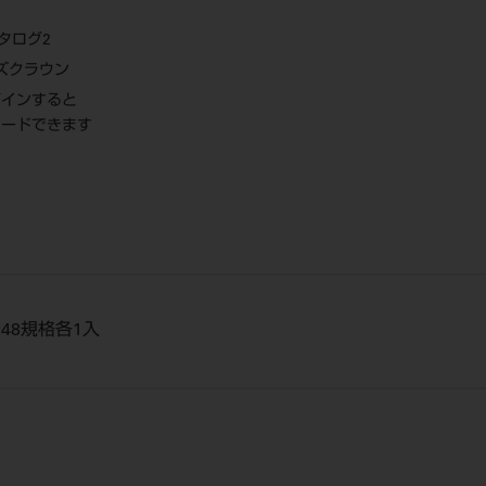
タログ2
ズクラウン
グインすると
ロードできます
:48規格各1入