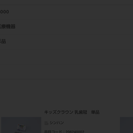
6000
医療機器
形品
キッズクラウン 乳歯冠 単品
シンハン
品目コード
：206240002