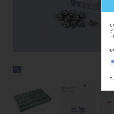
モ
ビ
一
あ
≫