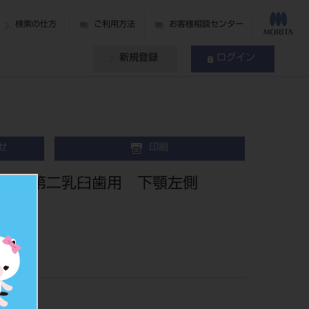
検索の仕方
ご利用方法
お客様相談センター
新規登録
ログイン
せ
印刷
10入第二乳臼歯用 下顎左側
05E6