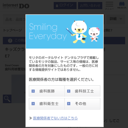
お問い合わせ
ログイン
メニュー
ページ数
詳細
トップページ
キッズクラウン 乳歯冠 10入第二乳臼歯用 下顎左側E7
この商品に関するお問い合わせ
キッズクラウン 乳歯冠 10入第二乳臼歯用 下顎左側
E7
モリタのポータルサイト デンタルプラザで掲載し
ているモリタの製品、サービス等の情報は、医療
関係者の方を対象にしたものです。一般の方に対
Steal Crown
歯科用被覆冠成形品
する情報提供サイトではありません。
医療関係者の方は職種を選択ください。
品目コード
206240005E7
JAN/EANコード
4560266526639
標準価格
≫
医療関係者でない方はこちら
価格の確認は『
ログイン
』してご
覧ください。