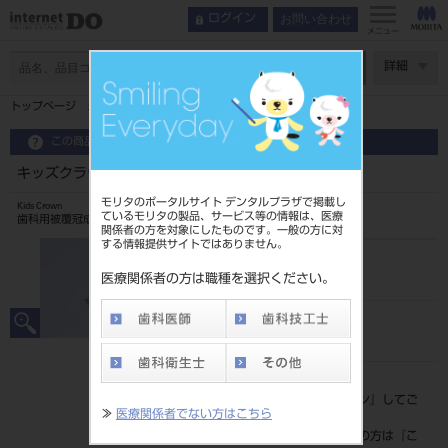
お問い合わせ
ログイン
メニュー
ページ数
詳細
トップページ
キッズクラウン with リング 10入 上顎左側D2
この商品に関するお問い合わせ
キッズクラウン with リング 10入 上顎左側D2
モリタのポータルサイト デンタルプラザで掲載し
Kids Crown
ているモリタの製品、サービス等の情報は、医療
歯科用被覆冠成形品
関係者の方を対象にしたものです。一般の方に対
する情報提供サイトではありません。
品目コード
206240008D2
医療関係者の方は職種を選択ください。
JAN/EANコード
4560266545739
標準価格
価格の確認は『
ログイン
』してご
≫
医療関係者でない方はこちら
覧ください。
ネット会員登録がまだの方は『
こ