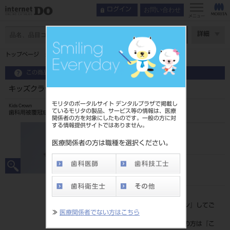
お問い合わせ
ログイン
メニュー
ページ数
詳細
トップページ
キッズクラウン with リング 10入 下顎右側D4
この商品に関するお問い合わせ
キッズクラウン with リング 10入 下顎右側D4
モリタのポータルサイト デンタルプラザで掲載し
Kids Crown
ているモリタの製品、サービス等の情報は、医療
歯科用被覆冠成形品
関係者の方を対象にしたものです。一般の方に対
する情報提供サイトではありません。
品目コード
206240009D4
医療関係者の方は職種を選択ください。
JAN/EANコード
4560266545876
標準価格
価格の確認は『
ログイン
』してご
≫
医療関係者でない方はこちら
覧ください。
ネット会員登録がまだの方は『
こ