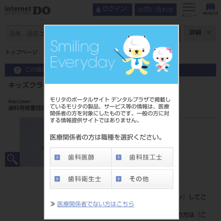
お問い合わせ
ログイン
メニュー
ページ数
詳細
トップページ
キッズクラウン with リング 10入 下顎右側E2
この商品に関するお問い合わせ
キッズクラウン with リング 10入 下顎右側E2
モリタのポータルサイト デンタルプラザで掲載し
Kids Crown
ているモリタの製品、サービス等の情報は、医療
歯科用被覆冠成形品
関係者の方を対象にしたものです。一般の方に対
する情報提供サイトではありません。
品目コード
206240009E2
医療関係者の方は職種を選択ください。
JAN/EANコード
4560266545913
標準価格
価格の確認は『
ログイン
』してご
≫
医療関係者でない方はこちら
覧ください。
ネット会員登録がまだの方は『
こ