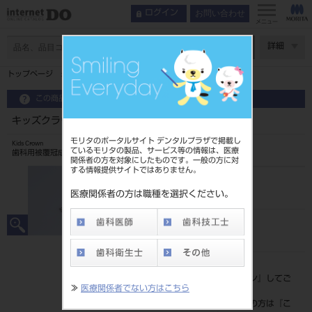
お問い合わせ
ログイン
メニュー
ページ数
詳細
トップページ
キッズクラウン with リング 10入 下顎左側E2
この商品に関するお問い合わせ
キッズクラウン with リング 10入 下顎左側E2
モリタのポータルサイト デンタルプラザで掲載し
Kids Crown
ているモリタの製品、サービス等の情報は、医療
歯科用被覆冠成形品
関係者の方を対象にしたものです。一般の方に対
する情報提供サイトではありません。
品目コード
206240010E2
医療関係者の方は職種を選択ください。
JAN/EANコード
4560266546026
標準価格
価格の確認は『
ログイン
』してご
≫
医療関係者でない方はこちら
覧ください。
ネット会員登録がまだの方は『
こ