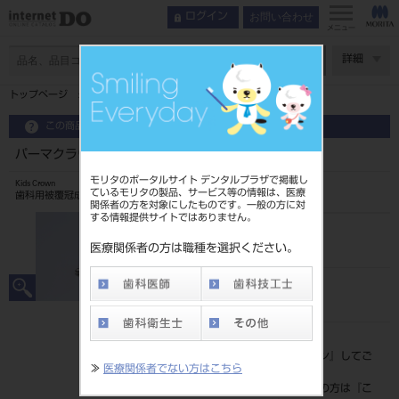
お問い合わせ
ログイン
メニュー
ページ数
詳細
トップページ
パーマクラウン 5入 上顎左側2
この商品に関するお問い合わせ
パーマクラウン 5入 上顎左側2
モリタのポータルサイト デンタルプラザで掲載し
Kids Crown
ているモリタの製品、サービス等の情報は、医療
歯科用被覆冠成形品
関係者の方を対象にしたものです。一般の方に対
する情報提供サイトではありません。
品目コード
2062400132
医療関係者の方は職種を選択ください。
JAN/EANコード
4560266546149
標準価格
価格の確認は『
ログイン
』してご
≫
医療関係者でない方はこちら
覧ください。
ネット会員登録がまだの方は『
こ