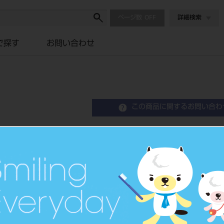
ページ数
詳細検索
で探す
お問い合わせ
この商品に関するお問い合わ
パーマクラウン 5入 下
Kids Crown
歯科用被覆冠成形品
品目コード
2062400
JAN/EANコード
4560266