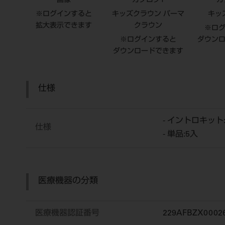
画像
カタログ1
カ
※ログインすると
キッズクラウン パーマ
キッ
拡大表示できます
クラウン
※ロ
※ログインすると
ダウン
ダウンロードできます
仕様
- イントロキット
仕様
- 単品:5入
医療機器の分類
医療機器認証番号
229AFBZX0002