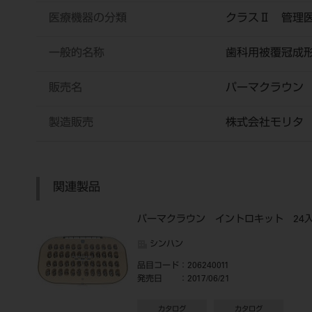
医療機器の分類
クラスⅡ 管理
一般的名称
歯科用被覆冠成
販売名
パーマクラウン
製造販売
株式会社モリタ
関連製品
パーマクラウン イントロキット 24
シンハン
品目コード
：206240011
発売日
：2017/06/21
カタログ
カタログ