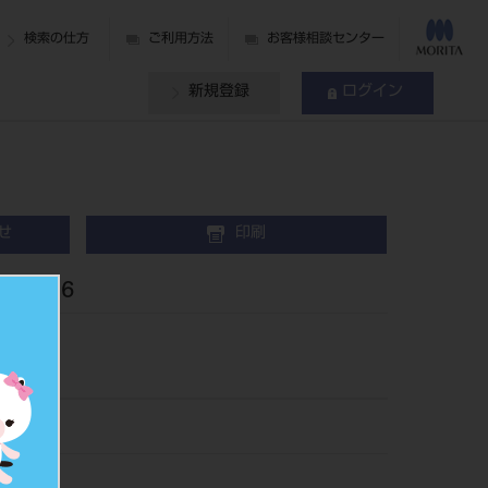
検索の仕方
ご利用方法
お客様相談センター
新規登録
ログイン
せ
印刷
顎左側6
156
546309