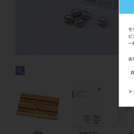
モ
ビ
一
あ
≫