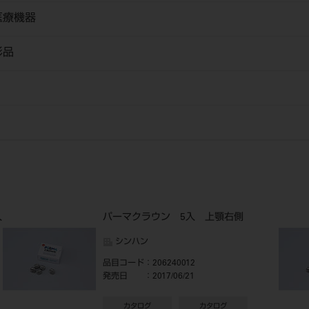
医療機器
形品
入
パーマクラウン 5入 上顎右側
シンハン
品目コード
：206240012
発売日
：2017/06/21
カタログ
カタログ