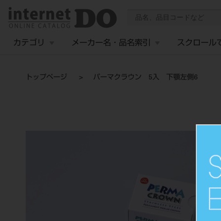
カテゴリ
メーカー名・品名索引
スクロール
トップページ
パーマクラウン 5入 下顎左側6