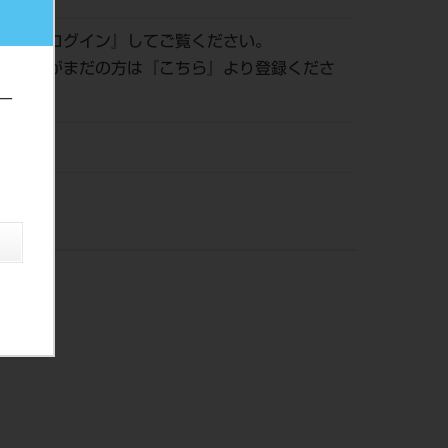
認は『
ログイン
』してご覧ください。
員登録がまだの方は『
こちら
』より登録くださ
ー