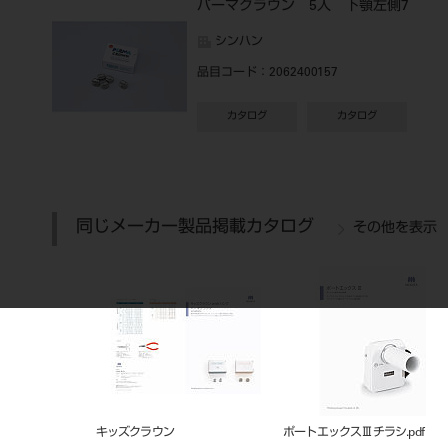
パーマクラウン 5入 下顎左側7
シンハン
品目コード
：2062400157
カタログ
カタログ
同じメーカー製品掲載カタログ
その他を表示
キッズクラウン
ポートエックスⅢチラシ.pdf