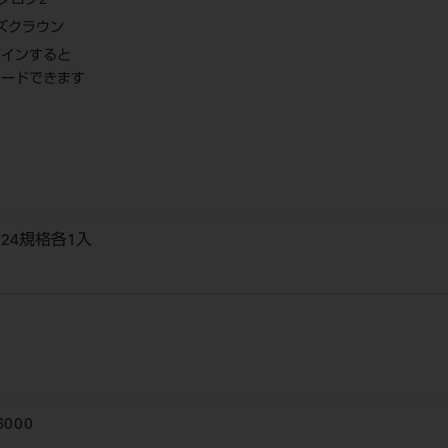
タログ2
ズクラウン
グインすると
ロードできます
:24規格各1入
6000