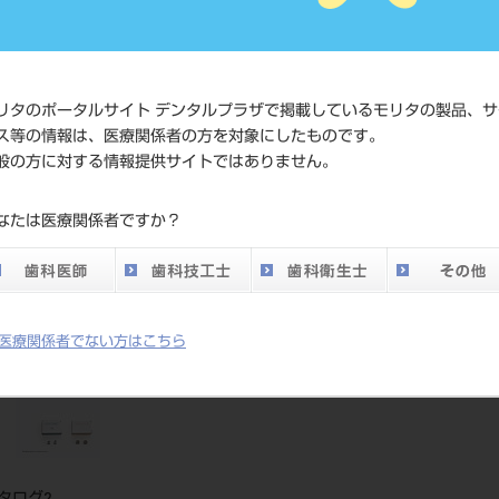
価格の確
標準価格
ネット会
い。
リタのポータルサイト デンタルプラザで掲載しているモリタの製品、サ
ス等の情報は、医療関係者の方を対象にしたものです。
メーカー
シンハン
般の方に対する情報提供サイトではありません。
DO vol.26 掲載ペー
なたは医療関係者ですか？
317
ジ
医療関係者でない方はこちら