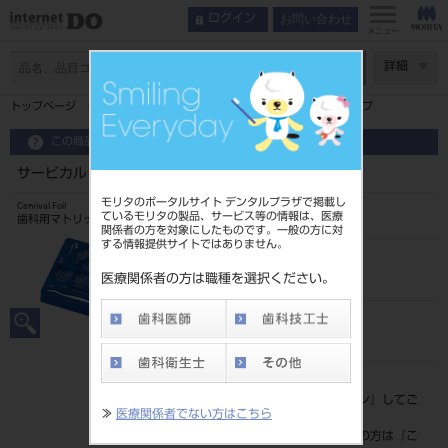
お問い合わせ
ログイン
メニュー
ページ数
詳細
トップページ
サービカルフォイル 150入 No855S ソフトタイプ
この商品に関するお問い合わせ
サービカルフォイル 150入 No855S ソフトタイプ
モリタのポータルサイト デンタルプラザで掲載し
Cervival Foil
ているモリタの製品、サービス等の情報は、医療
歯科用マトリックスバンド
関係者の方を対象にしたものです。一般の方に対
する情報提供サイトではありません。
品目コード
206260002855S
医療関係者の方は職種を選択ください。
JAN/EANコード
4560248553148
標準価格
価格の確認は『
ログイン
』してご
≫
医療関係者でない方はこちら
覧ください。
ネット会員登録がまだの方は『
こ