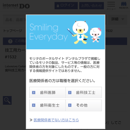
お問い合わせ
ログイン
メニュー
ページ数
詳細
トップページ
技工用カーバイドバー プレーンカット ファイン#1532
この商品に関するお問い合わせ
技工用カーバイドバー プレーンカット ファイン
#1532
モリタのポータルサイト デンタルプラザで掲載し
ているモリタの製品、サービス等の情報は、医療
関係者の方を対象にしたものです。一般の方に対
Laboratory Carbide Bur
歯科技工用カーバイド切削器具
する情報提供サイトではありません。
医療関係者の方は職種を選択ください。
品目コード
2062900021532
JAN/EANコード
4560266481143
標準価格
≫
医療関係者でない方はこちら
価格の確認は『
ログイン
』してご
覧ください。