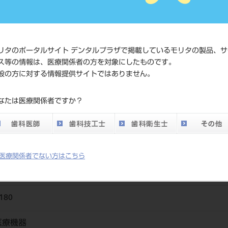
価格の確
標準価格
ネット会
い。
リタのポータルサイト デンタルプラザで掲載しているモリタの製品、サ
ス等の情報は、医療関係者の方を対象にしたものです。
メーカー
エデンタ
般の方に対する情報提供サイトではありません。
DO vol.26 掲載ペー
なたは医療関係者ですか？
802
ジ
医療関係者でない方はこちら
180
医療機器