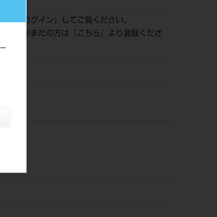
認は『
ログイン
』してご覧ください。
員登録がまだの方は『
こちら
』より登録くださ
ー