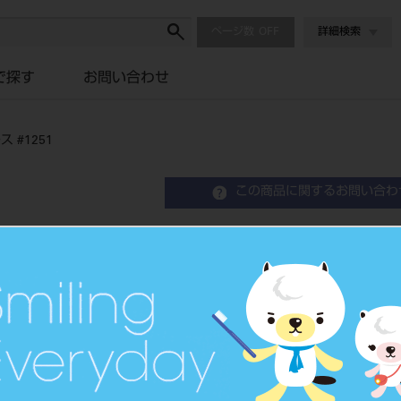
ページ数
詳細検索
で探す
お問い合わせ
 #1251
この商品に関するお問い合わ
技工用カーバイドバー クロス
Laboratory Carbide Bur
歯科技工用カーバイド切削器具
品目コード
2062900
JAN/EANコード
4560266