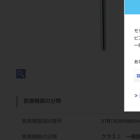
モ
ビ
一
あ
≫
医療機器の分類
医療機器届出番号
27B1X00109000
医療機器の分類
クラスⅠ 一般