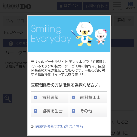
お問い合わせ
ログイン
メニュー
ページ数
詳細
トップページ
バー クロスカット コース ＃1508
この商品に関するお問い合わせ
バー クロスカット コース ＃1508
モリタのポータルサイト デンタルプラザで掲載し
Laboratory Carbide Bur
ているモリタの製品、サービス等の情報は、医療
歯科技工用カーバイド切削器具
関係者の方を対象にしたものです。一般の方に対
する情報提供サイトではありません。
品目コード
2062900061508
医療関係者の方は職種を選択ください。
JAN/EANコード
4560266481334
標準価格
価格の確認は『
ログイン
』してご
≫
医療関係者でない方はこちら
覧ください。
ネット会員登録がまだの方は『
こ