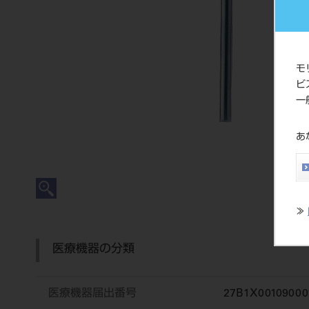
モ
ビ
一
あ
≫
医療機器の分類
医療機器届出番号
27B1X00109000