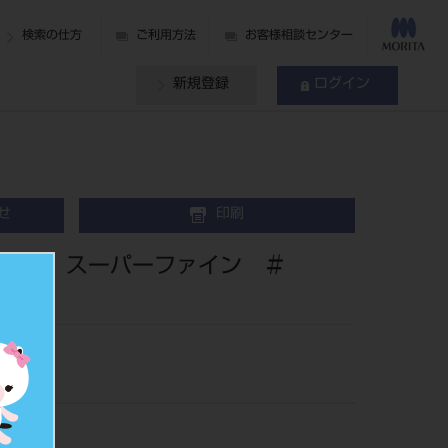
検索の仕方
ご利用方法
お客様相談センター
新規登録
ログイン
せ
印刷
ト スーパーファイン ＃
191364