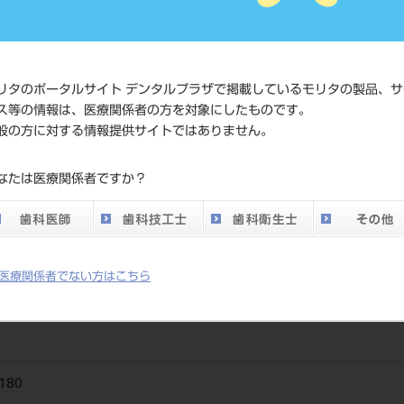
JAN/EANコード
4560266
価格の確
リタのポータルサイト デンタルプラザで掲載しているモリタの製品、サ
標準価格
ネット会
ス等の情報は、医療関係者の方を対象にしたものです。
い。
般の方に対する情報提供サイトではありません。
メーカー
エデンタ
なたは医療関係者ですか？
DO vol.26 掲載ペー
803
ジ
医療関係者でない方はこちら
180