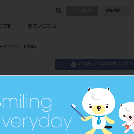
ページ数
詳細検索
で探す
お問い合わせ
ァイン ＃1364
この商品に関するお問い合わ
バー スパイラルカッ
1364
Laboratory Carbide Bur
歯科技工用カーバイド切削器具
品目コード
2062900