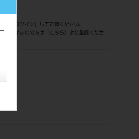
481976
認は『
ログイン
』してご覧ください。
ー
員登録がまだの方は『
こちら
』より登録くださ