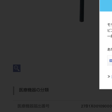
モ
ビ
一
あ
≫
医療機器の分類
医療機器届出番号
27B1X00109000