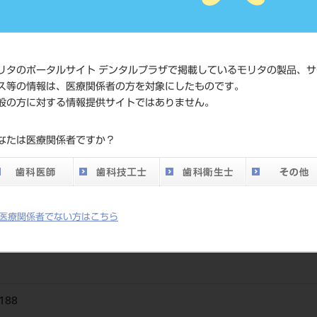
JAN/EANコード
4560266
価格の確
リタのポータルサイト デンタルプラザで掲載しているモリタの製品、サ
標準価格
ネット会
ス等の情報は、医療関係者の方を対象にしたものです。
い。
般の方に対する情報提供サイトではありません。
メーカー
エデンタ
なたは医療関係者ですか？
DO vol.26 掲載ペー
823
ジ
医療関係者でない方はこちら
188