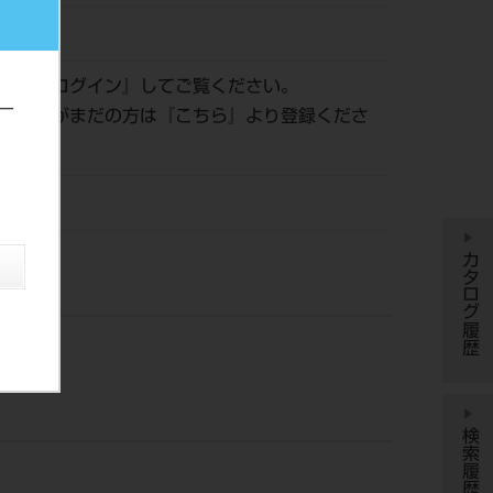
482577
認は『
ログイン
』してご覧ください。
ー
員登録がまだの方は『
こちら
』より登録くださ
カタログ履歴
検索履歴