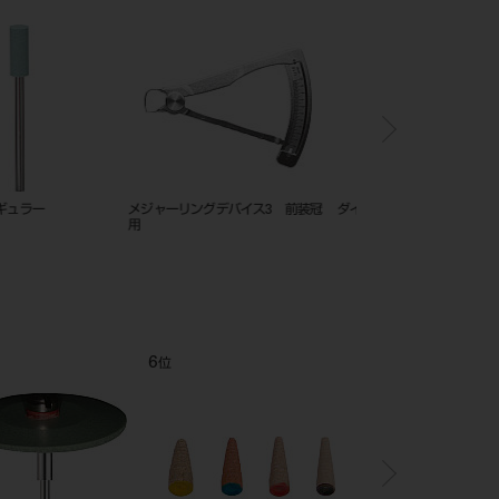
ル １００入 フルセット
オクルポル 100入 フル
Ｍカーバイドバー＋Ⅱク
セット 赤 M 1102
０入ブリスター
12
1
位
位