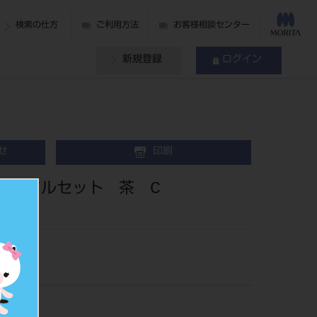
検索の仕方
ご利用方法
お客様相談センター
新規登録
ログイン
せ
印刷
 フルセット 茶 C
01BR