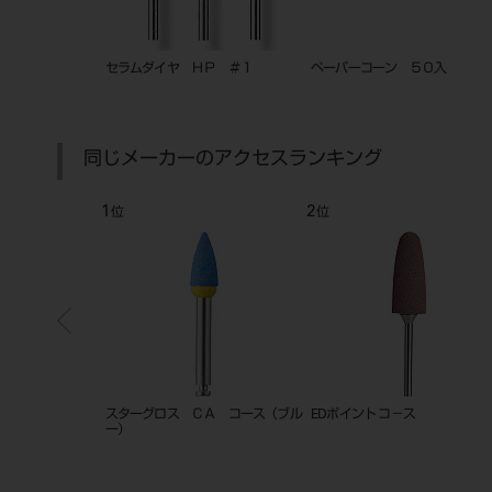
０入
セラプロ レギュラー
マンドレール HP♯303
同じメーカーのアクセスランキング
7
8
位
位
バーＬＣＣチタ
技工用カーバイドバー クロスカッ
セラプロ レギュラー
Ｓファイン
ト ファイン