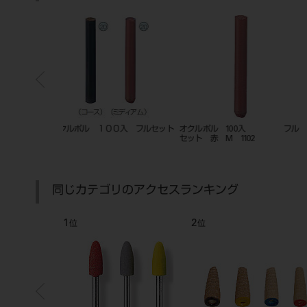
バイス3 前装冠
ダイナシール
メルファー フィニッシングバー
（ラウンド） No.3～9 HP 6
同じカテゴリのアクセスランキング
7
8
位
位