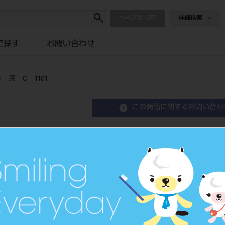
ページ数
詳細検索
で探す
お問い合わせ
 C 1101
この商品に関するお問い合わ
オクルポル 100入
1101
Polishing Point
咬合面用研磨材
品目コード
2062903