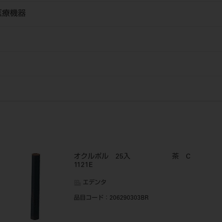
医療機器
オクルポル 25入 茶 C
1121E
エデンタ
品目コード
：206290303BR