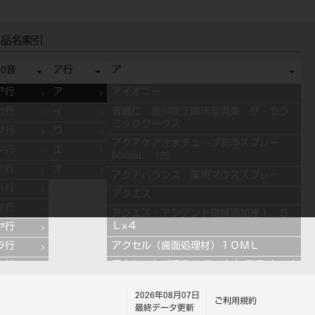
品名索引
50音
ア行
ア
ア行
ア
アイオニー
カ行
イ
青嶋仁 歯科技工臨床写真集 ザ・セラ
ミックワークス
サ行
ウ
アクアケア注水チューブ洗浄スプレー
タ行
エ
500mL 1缶
ナ行
オ
アクアバランス 薬用マウススプレ－
ハ行
アクエス
マ行
アクエス・アシデント電解添加液１．５
Ｌ×４
ヤ行
アクセル（歯面処理材）１０ＭＬ
ラ行
アクセントプラス エフェクト ステインペ
ワ行
ースト 4g ES11 ブルー
2026年08月07日
アクセントプラス エフェクト ステインペ
ご利用規約
最終データ更新
ースト 4g ES13 グレー