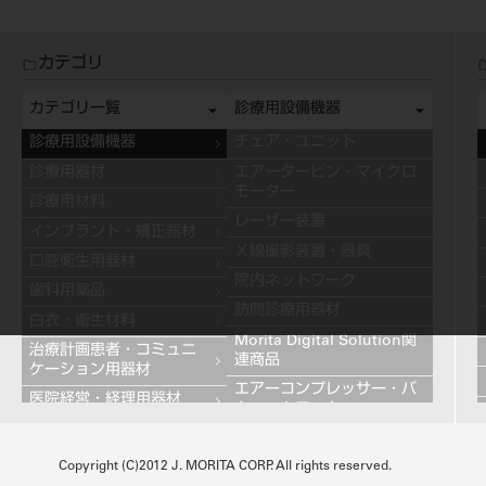
カテゴリ
カテゴリ一覧
診療用設備機器
診療用設備機器
チェア・ユニット
診療用器材
エアータービン・マイクロ
モーター
診療用材料
レーザー装置
インプラント・矯正器材
Ｘ線撮影装置・器具
口腔衛生用器材
院内ネットワーク
歯科用薬品
訪問診療用器材
白衣・衛生材料
Morita Digital Solution関
治療計画患者・コミュニ
連商品
ケーション用器材
エアーコンプレッサー・バ
医院経営・経理用器材
キュームモーター
学習用器材
キャビネット
技工用設備機器
Copyright (C)2012 J. MORITA CORP. All rights reserved.
その他の診療用設備機器