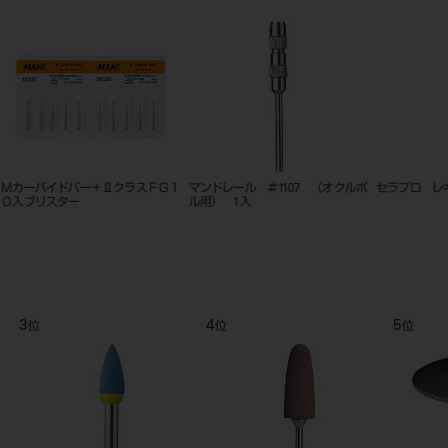
インスティダム 臼歯用 パープ
カーボランダムポイント ハード
オクルポ
本入
ル 20入 ラテックスフリー
HP 12入 ＃13
9
10
11
位
位
位