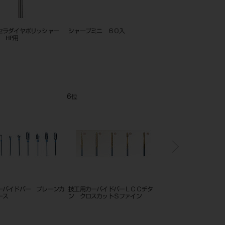
ター 6入
セラムダイヤ ＣＡ ＃８
セラムダイヤ ＨＰ ＃
12
1
位
位
ター 6入
技工用カーバイドバー クロスカッ
スターグロス ＣＡ コ
ト コース #1251
ー）