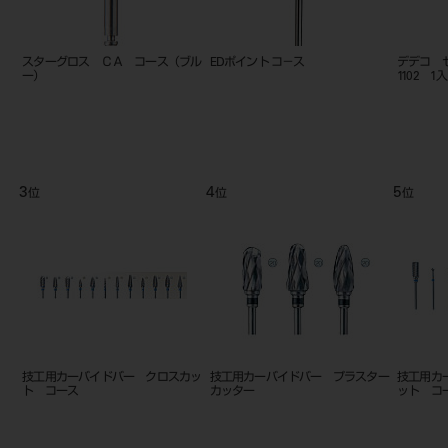
グリップストリップ 3入 コ－ス
NTI セパレ-ティングディスク
FGアダプ
SD7000
9
10
11
位
位
位
技工用カーバイドバー アクリリッ
技工用カーバイドバー スパイラル
FGアダプ
ク スペシャル
カット ファイン