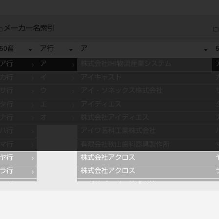
メーカー名索引
50音
ア行
ア
ア行
ア
株式会社IHI物流産業システム
カ行
イ
アイキャスト
サ行
ウ
アイ・ソネックス株式会社
タ行
エ
アイディエス
ナ行
オ
株式会社アイディエス
ハ行
アイワ医科工業株式会社
マ行
有限会社秋山歯科器具製作所
ヤ行
株式会社アクロス
ラ行
株式会社アクロス
ワ行
アグサジャパン株式会社
株式会社アスカメディカル
アドデント