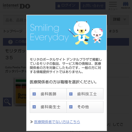
お問い合わせ
ログイン
メニュー
ページ数
詳細
トップページ
モリタガッタパーチャポイント メイン １２０入 ＃３５
この商品に関するお問い合わせ
モリタガッタパーチャポイント メイン １２０入 ＃
３５
モリタのポータルサイト デンタルプラザで掲載し
ているモリタの製品、サービス等の情報は、医療
関係者の方を対象にしたものです。一般の方に対
Gutta Percha Points
ガッタパーチャポイント
する情報提供サイトではありません。
医療関係者の方は職種を選択ください。
品目コード
20630001035
JAN/EANコード
4560266483239
標準価格
≫
医療関係者でない方はこちら
価格の確認は『
ログイン
』してご
覧ください。