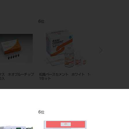
12
1
位
位
ー ユニバーサル （液）
メタシール Soft セット
モリタガッタパーチャポ
イン １２０入
12
1
位
位