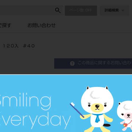
ページ数
詳細検索
で探す
お問い合わせ
 １２０入 ＃４０
この商品に関するお問い合わ
モリタガッタパーチャポイ
４０
Gutta Percha Points
ガッタパーチャポイント
品目コード
2063000