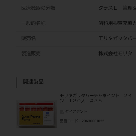
医療機器の分類
クラスⅡ 管理
一般的名称
歯科用根管充填
販売名
モリタガッタパ
製造販売
株式会社モリタ
関連製品
モリタガッタパーチャポイント メイ
ン １２０入 ＃２５
ダイアデント
品目コード
：20630001025