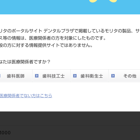
JAN/EANコード
4560266
価格の確
リタのポータルサイト デンタルプラザで掲載しているモリタの製品、サ
標準価格
ネット会
ス等の情報は、医療関係者の方を対象にしたものです。
い。
般の方に対する情報提供サイトではありません。
メーカー
ダイアデ
なたは医療関係者ですか？
DO vol.26 掲載ペー
308
ジ
医療関係者でない方はこちら
1000