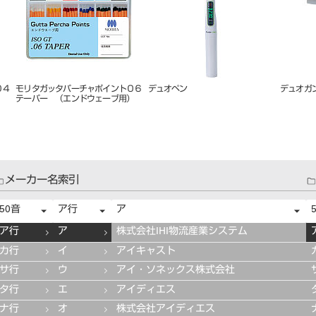
 ア
モリタガッタパーチャポイント ア
ガッタパーチャ オブチュレータ
モリタガ
クセサリー １５０入 太 Ｍ
ー １００入
クセサリ
メーカー名索引
50音
ア行
ア
ア行
ア
株式会社IHI物流産業システム
カ行
イ
アイキャスト
サ行
ウ
アイ・ソネックス株式会社
タ行
エ
アイディエス
ナ行
オ
株式会社アイディエス