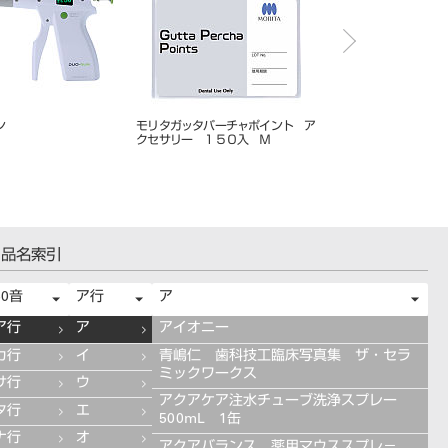
ッタパーチャポイント ア
モリタガッタパーチャポイント ア
モリタガッタパーチャポ
ー １５０入 細
クセサリー １５０入細ＡＳＳ
イン １２０入
品名索引
50音
ア行
ア
ア行
ア
アイオニー
カ行
イ
青嶋仁 歯科技工臨床写真集 ザ・セラ
ミックワークス
サ行
ウ
アクアケア注水チューブ洗浄スプレー
タ行
エ
500mL 1缶
ナ行
オ
アクアバランス 薬用マウススプレ－