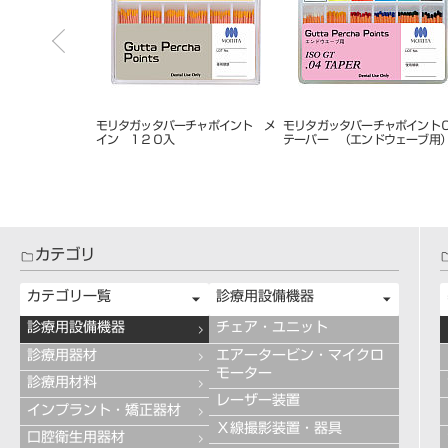
チャポイント ア
モリタガッタパーチャポイント ア
モリタガッタパーチャポイント
０入 Ｍ
クセサリー １５０入 細 Ｓ
クセサリー １５０入 太
カテゴリ
カテゴリ一覧
診療用設備機器
診療用設備機器
チェア・ユニット
診療用器材
エアータービン・マイクロ
モーター
診療用材料
レーザー装置
インプラント・矯正器材
Ｘ線撮影装置・器具
口腔衛生用器材