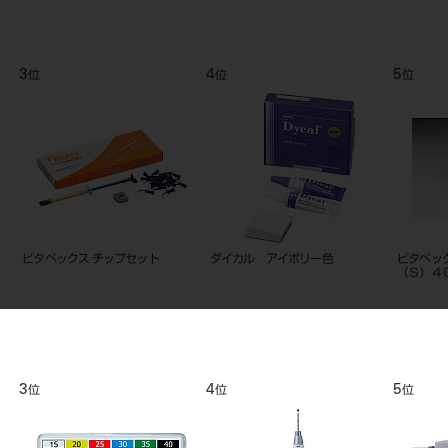
9
10
11
位
位
位
０６
１９Ｇニードル（２０本入り）ニー
カルビタール （液）10mL
エヌ・ツ
）
ドルキャップ（グレー）１個付
9
10
11
位
位
位