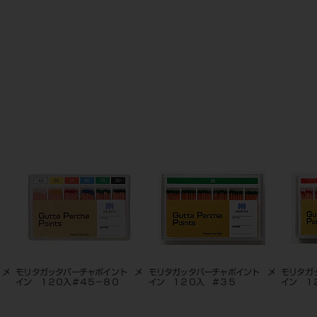
 メ
松風イエローワックス
モリタガッタパーチャポイント ア
モリタガ
クセサリー １５０入 細 Ｌ
イン ６