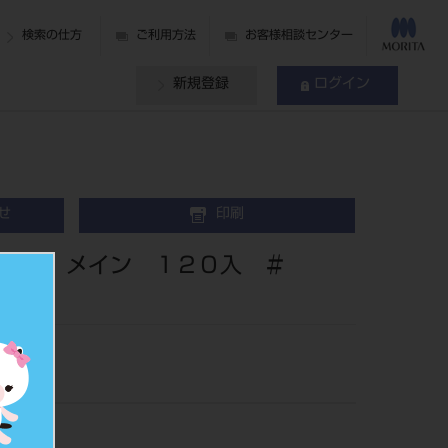
検索の仕方
ご利用方法
お客様相談センター
新規登録
ログイン
せ
印刷
ント メイン １２０入 ＃
1040