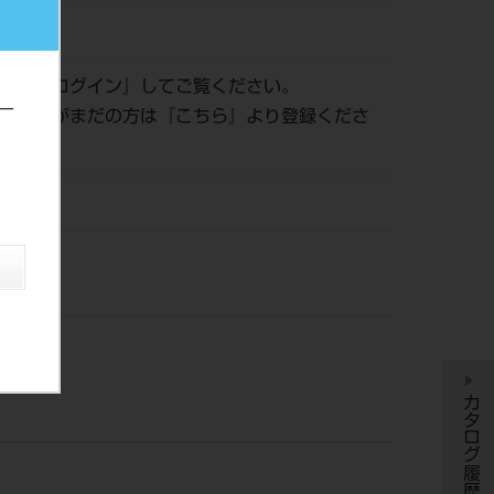
483246
認は『
ログイン
』してご覧ください。
ー
員登録がまだの方は『
こちら
』より登録くださ
ント
カタログ履歴