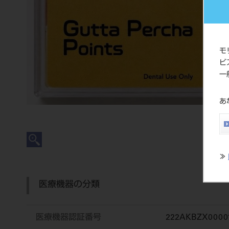
モ
ビ
一
あ
≫
医療機器の分類
医療機器認証番号
222AKBZX0000