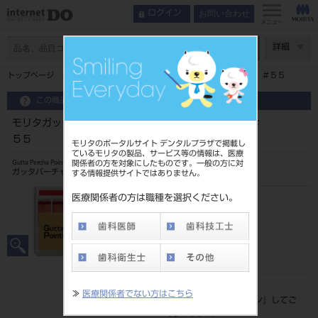
お問い合わせ
ログイン
メニュー
ページ数
詳細
トップページ
モリタガッタパーチャポイント メイン １２０入 ＃５５
この商品に関するお問い合わせ
モリタガッタパーチャポイント メイン １２０入 ＃
５５
モリタのポータルサイト デンタルプラザで掲載し
ているモリタの製品、サービス等の情報は、医療
関係者の方を対象にしたものです。一般の方に対
Gutta Percha Points
ガッタパーチャポイント
する情報提供サイトではありません。
医療関係者の方は職種を選択ください。
品目コード
20630001055
JAN/EANコード
4560266483277
標準価格
≫
医療関係者でない方はこちら
価格の確認は『
ログイン
』してご
覧ください。