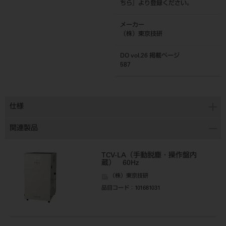
ちら
』より登録ください。
メーカー
（株）東京技研
DO vol.26 掲載ページ
587
仕様
関連製品
TCV-LA（手動脱塵・操作盤内
蔵） 60Hz
（株）東京技研
品目コード
：101681031