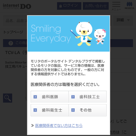
お問い合わせ
ログイン
メニュー
ページ数
詳細
トップページ
TCV-LA（手動脱塵・操作盤内蔵） 50Hz
この商品に関するお問い合わせ
TCV-LA（手動脱塵・操作盤内蔵） 50Hz
モリタのポータルサイト デンタルプラザで掲載し
Suction Motor for Laboratory
ているモリタの製品、サービス等の情報は、医療
技工用バキューム
関係者の方を対象にしたものです。一般の方に対
する情報提供サイトではありません。
品目コード
101681030
医療関係者の方は職種を選択ください。
JAN/EANコード
4562199980038
標準価格
価格の確認は『
ログイン
』してご
≫
医療関係者でない方はこちら
覧ください。
ネット会員登録がまだの方は『
こ