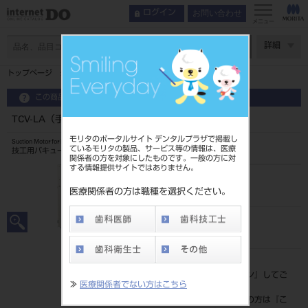
お問い合わせ
ログイン
メニュー
ページ数
詳細
トップページ
TCV-LA（手動脱塵・操作盤内蔵） 60Hz
この商品に関するお問い合わせ
TCV-LA（手動脱塵・操作盤内蔵） 60Hz
モリタのポータルサイト デンタルプラザで掲載し
Suction Motor for Laboratory
ているモリタの製品、サービス等の情報は、医療
技工用バキューム
関係者の方を対象にしたものです。一般の方に対
する情報提供サイトではありません。
品目コード
101681031
医療関係者の方は職種を選択ください。
JAN/EANコード
4562199980045
標準価格
価格の確認は『
ログイン
』してご
≫
医療関係者でない方はこちら
覧ください。
ネット会員登録がまだの方は『
こ