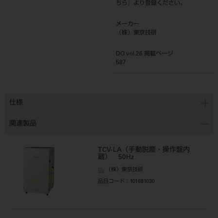
ちら
』より登録ください。
メーカー
（株）東京技研
DO vol.26 掲載ページ
587
仕様
関連製品
TCV-LA（手動脱塵・操作盤内
蔵） 50Hz
（株）東京技研
品目コード
：101681030