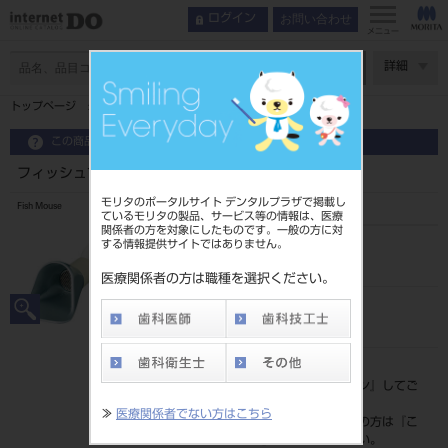
お問い合わせ
ログイン
メニュー
ページ数
詳細
トップページ
フィッシュマウス （ホース付）
この商品に関するお問い合わせ
フィッシュマウス （ホース付）
モリタのポータルサイト デンタルプラザで掲載し
Fish Mouse
ているモリタの製品、サービス等の情報は、医療
関係者の方を対象にしたものです。一般の方に対
する情報提供サイトではありません。
品目コード
106961230
医療関係者の方は職種を選択ください。
JAN/EANコード
4562199981103
標準価格
価格の確認は『
ログイン
』してご
覧ください。
≫
医療関係者でない方はこちら
ネット会員登録がまだの方は『
こ
ちら
』より登録ください。